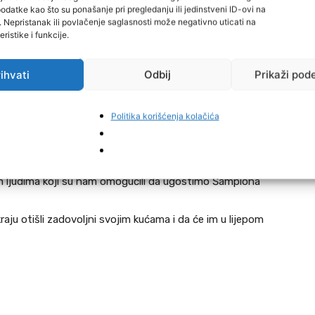
datke kao što su ponašanje pri pregledanju ili jedinstveni ID-ovi na
inama stadiona Šibovi moramo izdvojiti i oduševljenjem
i. Nepristanak ili povlačenje saglasnosti može negativno uticati na
dinom Dinom Selimovićem i Abdulahom Ibrakovićem koji
ristike i funkcije.
 odgovarali i bez ikakvih problema udovoljavali
ihvati
Odbij
Prikaži pod
sretljivost igrača Sarajeva, momaka koji su Šampioni
iko jednostavno, bez ikakvih posebnih zahtjeva,
Politika korišćenja kolačića
bliku, odigrali onako kako znaju, i bez ikakvih problema
ima navijača za slikanjem i potpisima.
a prekrasnom gostovanju u Jelahu, i nadamo se da su i
im ljudima koji su nam omogućili da ugostimo Šampiona
raju otišli zadovoljni svojim kućama i da će im u lijepom