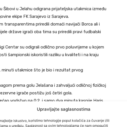
 Šibovi u Jelahu odigrana prijateljska utakmica između
ovine ekipe FK Sarajevo iz Sarajeva.
m transparentima priredili domaći navijači Borca ali i
ijele države igrači oba tima su priredili pravi fudbalski
igi Centar su odigrali odlično prvo poluvrijeme u kojem
osti šampionski iskoristili razliku u kvaliteti i na kraju
minuti utakmice što je bio i rezultat prvog
om prema golu Jelašana i zahvaljući odličnoj fizičkoj
ezervne igrače postižu još četiri gola.
većao vodstvo na 0:2, i samo dva minuta kasnije Haris
Upravljajte saglasnostima
ični Šefko Okić pogađa za 0:4, da bi za konačan rezultat
najbolje iskustvo, koristimo tehnologije poput kolačića za čuvanje i/ili
je utakmice Haris Duljević
cijama o uređaju. Saglasnost sa ovim tehnologijama će nam omogućiti