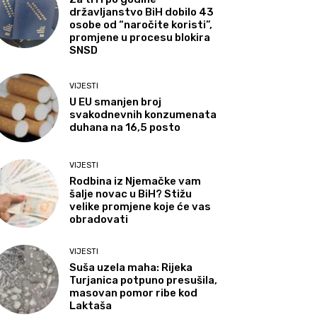
državljanstvo BiH dobilo 43
osobe od “naročite koristi”,
promjene u procesu blokira
SNSD
VIJESTI
U EU smanjen broj
svakodnevnih konzumenata
duhana na 16,5 posto
VIJESTI
Rodbina iz Njemačke vam
šalje novac u BiH? Stižu
velike promjene koje će vas
obradovati
VIJESTI
Suša uzela maha: Rijeka
Turjanica potpuno presušila,
masovan pomor ribe kod
Laktaša