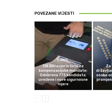
POVEZANE VIJESTI
VIJESTI
CIK BiH ovjerio liste za
Za 
kompenzacijske mandate:
državlja
Odobrena 773 kandidata,
osobe od
uvedene i nove sigurnosne
promjene
mjere