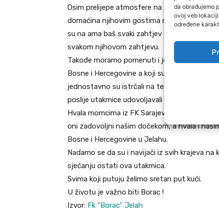
da obrađujemo po
Osim prelijepe atmosfere na terenu i na trib
ovoj veb lokacij
domaćina njihovim gostima na čelu sa gospo
određene karakte
su na ama baš svaki zahtjev domaćina spremno
svakom njihovom zahtjevu.
Pr
Takođe moramo pomenuti i jednostavnost i su
Bosne i Hercegovine a koji su se ponašali tol
jednostavno su istrčali na teren, pozdravili pu
poslije utakmice udovoljavali brojnim zahtjev
Hvala momcima iz FK Sarajevo na ovom zaist
oni zadovoljni našim dočekom, a hvala i naš
Bosne i Hercegovine u Jelahu.
Nadamo se da su i navijači iz svih krajeva na k
sjećanju ostati ova utakmica.
Svima koji putuju želimo sretan put kući.
U životu je važno biti Borac !
Izvor:
Fk “Borac” Jelah