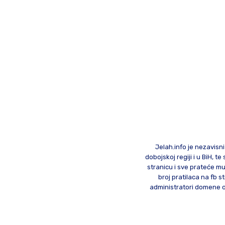
Jelah.info je nezavisni
dobojskoj regiji i u BiH, 
stranicu i sve prateće mu
broj pratilaca na fb st
administratori domene od