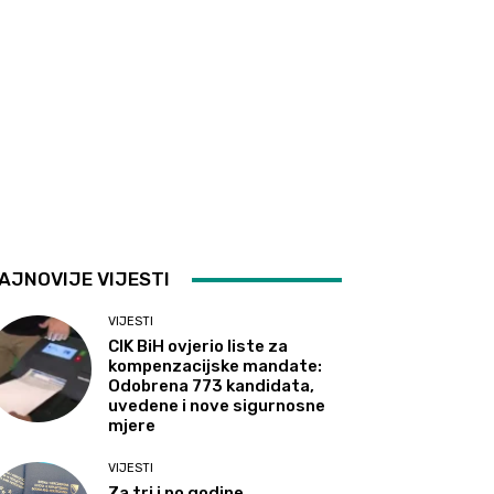
AJNOVIJE VIJESTI
VIJESTI
CIK BiH ovjerio liste za
kompenzacijske mandate:
Odobrena 773 kandidata,
uvedene i nove sigurnosne
mjere
VIJESTI
Za tri i po godine