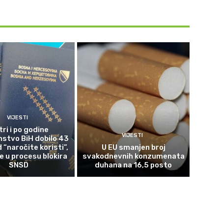
VIJESTI
tri i po godine
VIJESTI
nstvo BiH dobilo 43
 “naročite koristi”,
U EU smanjen broj
 u procesu blokira
svakodnevnih konzumenata
SNSD
duhana na 16,5 posto