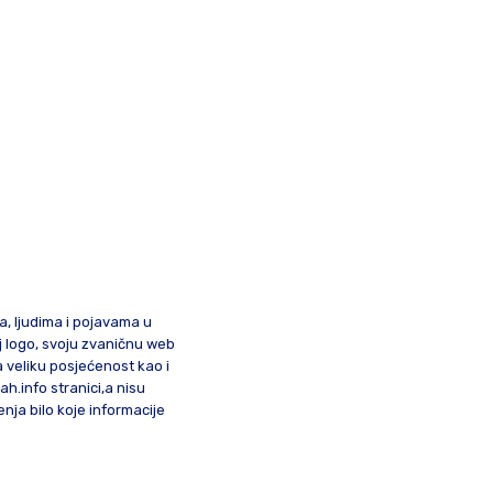
ma, ljudima i pojavama u
oj logo, svoju zvaničnu web
a veliku posjećenost kao i
lah.info stranici,a nisu
nja bilo koje informacije