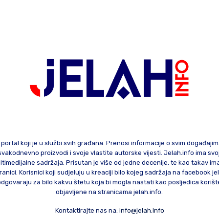
 portal koji je u službi svih građana. Prenosi informacije o svim događaji
te svakodnevno proizvodi i svoje vlastite autorske vijesti. Jelah.info ima sv
ltimedijalne sadržaja. Prisutan je više od jedne decenije, te kao takav im
ranici. Korisnici koji sudjeluju u kreaciji bilo kojeg sadržaja na facebook je
govaraju za bilo kakvu štetu koja bi mogla nastati kao posljedica korište
objavljene na stranicama jelah.info.
Kontaktirajte nas na:
info@jelah.info