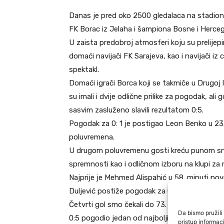
Danas je pred oko 2500 gledalaca na stadionu
FK Borac iz Jelaha i šampiona Bosne i Herceg
U zaista predobroj atmosferi koju su prelijepi
domaći navijači FK Sarajeva, kao i navijači iz c
spektakl.
Domaći igrači Borca koji se takmiče u Drugoj l
su imali i dvije odlične prilike za pogodak, ali g
sasvim zasluženo slavili rezultatom 0:5.
Pogodak za 0: 1 je postigao Leon Benko u 23. 
poluvremena.
U drugom poluvremenu gosti kreću punom snag
spremnosti kao i odličnom izboru na klupi za r
Najprije je Mehmed Alispahić u 58. minuti po
Duljević postiže pogodak za 0:3.
Četvrti gol smo čekali do 73. minute kada odl
Da bismo pružili 
0:5 pogodio jedan od najboljih aktera današn
pristup informa