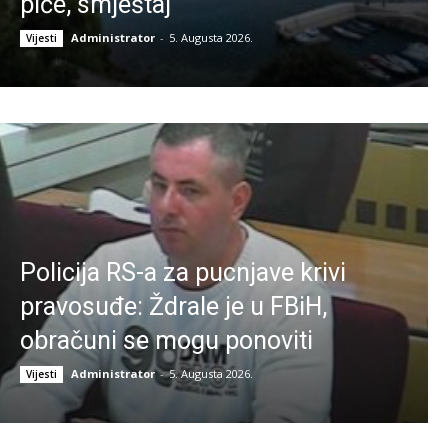
piće, smještaj
Administrator
-
5. Augusta 2026.
Vijesti
Policija RS-a za pucnjave krivi
pravosuđe: Ždrale je u FBiH,
obračuni se mogu ponoviti
Administrator
-
5. Augusta 2026.
Vijesti