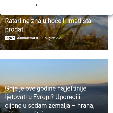
Kukuruz se suši prije berbe:
Ratari ne znaju hoće li imati šta
prodati
Administrator
-
5. Augusta 2026.
Agrar
Gdje je ove godine najjeftinije
ljetovati u Evropi? Uporedili
cijene u sedam zemalja – hrana,