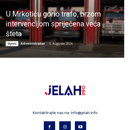
U Mrkotiću gorio trafo, brzom
intervencijom spriječena veća
šteta
Administrator
-
5. Augusta 2026.
Vijesti
Kontaktirajte nas na:
info@jelah.info