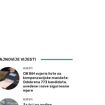
AJNOVIJE VIJESTI
VIJESTI
CIK BiH ovjerio liste za
kompenzacijske mandate:
Odobrena 773 kandidata,
uvedene i nove sigurnosne
mjere
VIJESTI
Za tri i po godine