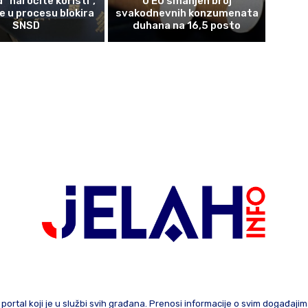
 “naročite koristi”,
U EU smanjen broj
 u procesu blokira
svakodnevnih konzumenata
SNSD
duhana na 16,5 posto
 portal koji je u službi svih građana. Prenosi informacije o svim događaji