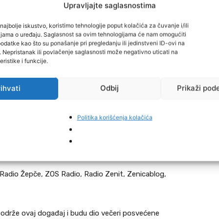
avika, jačanja samopouzdanja i kvalitetne pripreme
Upravljajte saglasnostima
e.
najbolje iskustvo, koristimo tehnologije poput kolačića za čuvanje i/ili
cijama o uređaju. Saglasnost sa ovim tehnologijama će nam omogućiti
datke kao što su ponašanje pri pregledanju ili jedinstveni ID-ovi na
, zdravih životnih vrijednosti i osnaživanje mladih žena,
i. Nepristanak ili povlačenje saglasnosti može negativno uticati na
ristike i funkcije.
rava Grada Zavidovići i gradonačelnica Erna Merdić
ihvati
Odbij
Prikaži pod
Politika korišćenja kolačića
n Žepče, Badnjar d.o.o Žepče, HAS SA, Make up corner by
rde, Restoran Tilu Lilu, Burger bar Valter, Zlatara AM
s, Night club Se7en, Retro pub.
ba, Radio Žepče, ZOS Radio, Radio Zenit, Zenicablog,
održe ovaj događaj i budu dio večeri posvećene