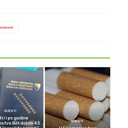
interest
VIJESTI
tri i po godine
VIJESTI
nstvo BiH dobilo 43