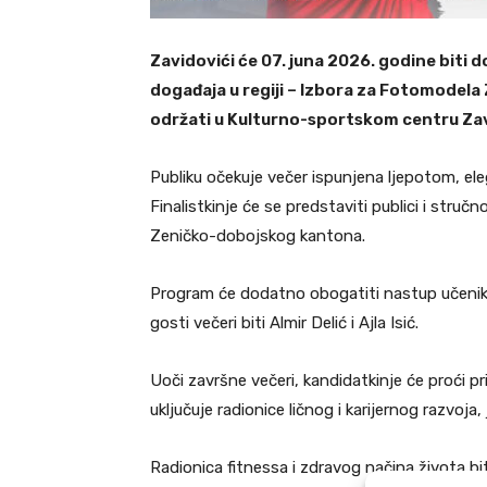
Zavidovići će 07. juna 2026. godine biti 
događaja u regiji – Izbora za Fotomodel
održati u Kulturno-sportskom centru Zav
Publiku očekuje večer ispunjena ljepotom, el
Finalistkinje će se predstaviti publici i struč
Zeničko-dobojskog kantona.
Program će dodatno obogatiti nastup učenika
gosti večeri biti Almir Delić i Ajla Isić.
Uoči završne večeri, kandidatkinje će proći 
uključuje radionice ličnog i karijernog razvoja
Radionica fitnessa i zdravog načina života bi