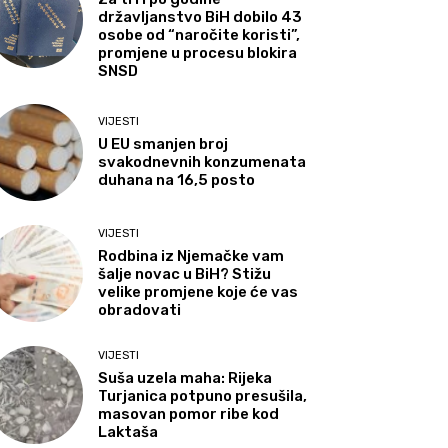
državljanstvo BiH dobilo 43
osobe od “naročite koristi”,
promjene u procesu blokira
SNSD
VIJESTI
U EU smanjen broj
svakodnevnih konzumenata
duhana na 16,5 posto
VIJESTI
Rodbina iz Njemačke vam
šalje novac u BiH? Stižu
velike promjene koje će vas
obradovati
VIJESTI
Suša uzela maha: Rijeka
Turjanica potpuno presušila,
masovan pomor ribe kod
Laktaša