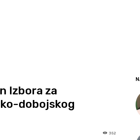
N
n Izbora za
čko-dobojskog
352