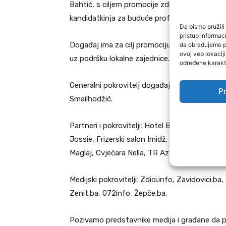
Bahtić, s ciljem promocije zdravih životnih n
kandidatkinja za buduće profesionalne izazov
Da bismo pružili 
pristup informa
da obrađujemo po
Događaj ima za cilj promociju mladih talenata
ovoj veb lokacij
uz podršku lokalne zajednice.
određene karakte
Generalni pokrovitelj događaja je Gradska up
Pr
Smailhodžić.
Partneri i pokrovitelji: Hotel Big@, Top Clea
Jossie, Frizerski salon Imidž, Restoran Avanga
Maglaj, Cvjećara Nella, TR Azzura, Tiko photo
Medijski pokrovitelji: Zdici.info, Zavidovici.
Zenit.ba, 072info, Žepče.ba.
Pozivamo predstavnike medija i građane da p