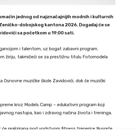
domaćin jednog od najznačajnijih modnih i kulturnih
a Zeničko-dobojskog kantona 2026. Događaj će se
idovići sa početkom u 19:00 sati.
egancijom i talentom, uz bogat zabavni program.
nom žiriju, takmičeći se za prestižnu titulu Fotomodela
 Osnovne muzičke škole Zavidovići, dok će muzički
pripreme kroz Models Camp – edukativni program koji
, javnog nastupa, kao i zdravog načina života i treninga.
t će realizirana pod vodstvom fitness trenerice Nusrete