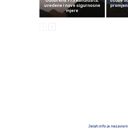
Odobrena 773 kandidata,
osobe od
uvedene i nove sigurnosne
promjene
mjere
Jelah.info je nezavisni