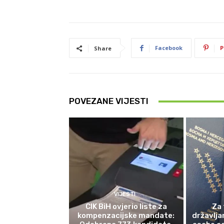
Facebook
P
Share
POVEZANE VIJESTI
VIJESTI
CIK BiH ovjerio liste za
Za 
kompenzacijske mandate:
državlja