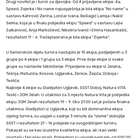
Drugi novitet je i turnir za djevojke. Od 4 prijavljene ekipe: 4a,
Speed, Zvjerke i No name najuspješnija je bila ekipa “No name” u
sastavu Kahrović Zerina, Lončar Ivana, Bešlagić Lamija i Nakić
Selma, koja je u finalu pobjedila ekipu “Speed” u sastavu Lejla
Salkanović, Anja Markočević, Nikolina Ivanić i Emina Hasanbašić,
rezultatom 11 – 6. Trećeplasirana je bila ekipa “Zvjerke”.
U Seniorskom dijelu turnira nastupilo je 15 ekipa, podijeljenih u 3
grupe po 4 ekipe i 1 grupa sa 3 ekipe. Prve dvije ekipe iz svake
grupe su nastavile takmičenje. Prijavljene su ekipe iz Jelaha,
Tešnja, Matuzića, Kosove, Ugljevika, Zenice, Žepča, Doboja i
Teslića.
Najbolje 4 ekipe su Gladijatori Ugljevik, SSST Doboj, Natura VITA
Teslić i JOM Jelah. U utakmici za 3.mjesto Natura Vita je pobjedila
ekipu JOM Jelah rezultatom 19 – 9. Oko 21:00 sat je počela finalna
utakmica. Gladijatori iz Ugljevika, koji su bili dominantna ekipa
cijelog turnira, su uspjeli u zadnje 3 minute da “slome” dobojlije
SSST i rezultatom 21 – 16 pobjede na ovogodišnjem turniru.
Pokazali su se kao izuzetno kvalitetna ekipa, ali i kao veliki
sportaši i fair-play igrači. Pobjednici su osvojili nagradu od 500,00