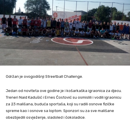
Održan je ovogodišnji Streetball Challenge.
Jedan od noviteta ove godine je i košarkaška igraonica za djecu.
Treneri Naid Kadušić i Ernes Ćostović su osmislili i vodili igraonicu
za 23 mališana, buduća sportaša, koji su radili osnove fizičke
spreme kao i osnove sa loptom. Sponzori su za sve mališane
obezbjedili osvježenje, sladoled i čokoladice.