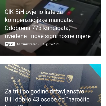
CIK BiH ovjerio liste za
kompenzacijske mandate:
Odobrena 773 kandidata,
uvedene i nove sigurnosne mjere
Administrator
-
8. Augusta 2026.
Vijesti
Za tri i po godine državljanstvo
BiH dobilo 43 osobe od “naročite