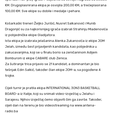
KM. Drugoplasnirana ekipa je osvojila 200,00 KM, a trećeplasirana
100,00 KM. Sve ekipe su dobile i medalje i pehare.
Košarkaški treneri Željko Jurišić, Nusret Salkanović i Munib
Dragonjić su za najkorisnijeg igrača izabrali Strahinju Mladenovića
iz pobjedničke ekipe Gladijatora.
Ista ekipa je izabrala jelašanina Alenka Zukanovića iz ekipe JOM
Jelah, između šest prijavljenih kandidata, kao pobjednika u
zakucavanjima, koji se u finalu borio sa zeničaninom Adijem
Bomburom iz ekipe CABARE club Zenica.
Za šutiranje trica prijavio se 21 kandidat, a dominantan je bio
tešnjak Edin Salkić, također član ekipe JOM-a, sa pogođene 4
trojke.
Cijeli turnir je pratila ekipa INTERNATIONAL 3ON3 BASKETBALL
BOARD-a iz Italije, koji su snimali video-izvještaj u Jelahu i
Sarajevu. Njihov izvještaj ćemo objaviti čim ga završe. Također,
cijeli dan na terenu je bio videostreaming na www.antena-
radio.ba