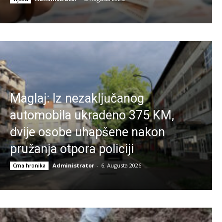
Maglaj: Iz nezaključanog
automobila ukradeno 375 KM,
dvije osobe uhapšene nakon
pružanja otpora policiji
Administrator
-
6. Augusta 2026.
Crna hronika