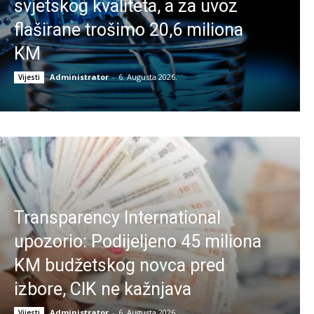
svjetskog kvaliteta, a za uvoz
flaširane trošimo 20,6 miliona
KM
Administrator
-
6. Augusta 2026.
Vijesti
Transparency International
upozorio: Podijeljeno 45 miliona
KM budžetskog novca pred
izbore, CIK ne kažnjava
Administrator
-
6. Augusta 2026.
Vijesti