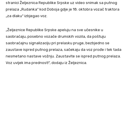
stranici Željeznica Republike Srpske uz video snimak sa putnog
prelaza „Rudanka“ kod Doboja gdje je 18. oktobra vozač traktora
„za dlaku“ izbjegao voz.
„Željeznice Republike Srpske apeluju na sve učesnike u
saobraćaju, posebno vozače drumskih vozila, da poštuju
saobraćajnu signalizaciju pri prelasku pruge, bezbjedno se
zaustave ispred putnog prelaza, sačekaju da voz prođe i tek tada
nesmetano nastave vožnju. Zaustavite se ispred putnog prelaza.
Voz uvijek ima prednost!“, dodaju iz Željeznica.