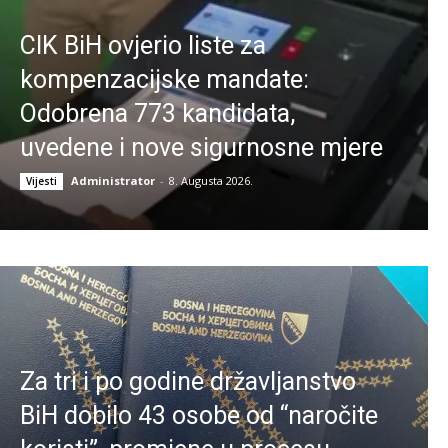
CIK BiH ovjerio liste za
kompenzacijske mandate:
Odobrena 773 kandidata,
uvedene i nove sigurnosne mjere
Administrator
-
8. Augusta 2026.
Vijesti
Za tri i po godine državljanstvo
BiH dobilo 43 osobe od “naročite