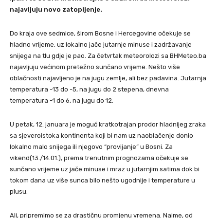
najavljuju novo zatopljenje.
Do kraja ove sedmice, širom Bosne i Hercegovine očekuje se
hladno vrijeme, uz lokalno jače jutarnje minuse i zadržavanje
snijega na tlu gdje je pao. Za četvrtak meteorolozi sa BHMeteo.ba
najavljuju većinom pretežno sunčano vrijeme. Nešto više
oblačnosti najavljeno je na jugu zemlje, ali bez padavina. Jutarnja
temperatura -13 do -5, na jugu do 2 stepena, dnevna
temperatura -1 do 6, na jugu do 12.
U petak, 12. januara je moguć kratkotrajan prodor hladnijeg zraka
sa sjeveroistoka kontinenta koji bi nam uz naoblačenje donio
lokalno malo snijega ili njegovo “provijanje” u Bosni. Za
vikend(13./14.01.), prema trenutnim prognozama očekuje se
sunčano vrijeme uz jače minuse i mraz u jutarnjim satima dok bi
tokom dana uz više sunca bilo nešto ugodnije i temperature u
plusu.
Ali, pripremimo se za drastičnu promjenu vremena. Naime, od