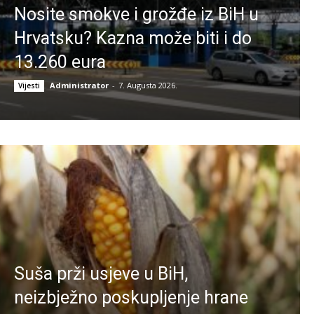
Nosite smokve i grožđe iz BiH u
Hrvatsku? Kazna može biti i do
13.260 eura
Administrator
-
7. Augusta 2026.
Vijesti
Suša prži usjeve u BiH,
neizbježno poskupljenje hrane