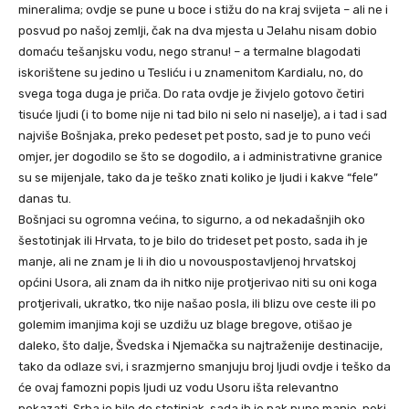
mineralima; ovdje se pune u boce i stižu do na kraj svijeta – ali ne i
posvud po našoj zemlji, čak na dva mjesta u Jelahu nisam dobio
domaću tešanjsku vodu, nego stranu! – a termalne blagodati
iskorištene su jedino u Tesliću i u znamenitom Kardialu, no, do
svega toga duga je priča. Do rata ovdje je živjelo gotovo četiri
tisuće ljudi (i to bome nije ni tad bilo ni selo ni naselje), a i tad i sad
najviše Bošnjaka, preko pedeset pet posto, sad je to puno veći
omjer, jer dogodilo se što se dogodilo, a i administrativne granice
su se mijenjale, tako da je teško znati koliko je ljudi i kakve “fele”
danas tu.
Bošnjaci su ogromna većina, to sigurno, a od nekadašnjih oko
šestotinjak ili Hrvata, to je bilo do trideset pet posto, sada ih je
manje, ali ne znam je li ih dio u novouspostavljenoj hrvatskoj
općini Usora, ali znam da ih nitko nije protjerivao niti su oni koga
protjerivali, ukratko, tko nije našao posla, ili blizu ove ceste ili po
golemim imanjima koji se uzdižu uz blage bregove, otišao je
daleko, što dalje, Švedska i Njemačka su najtraženije destinacije,
tako da odlaze svi, i srazmjerno smanjuju broj ljudi ovdje i teško da
će ovaj famozni popis ljudi uz vodu Usoru išta relevantno
pokazati. Srba je bilo do stotinjak, sada ih je pak puno manje, neki