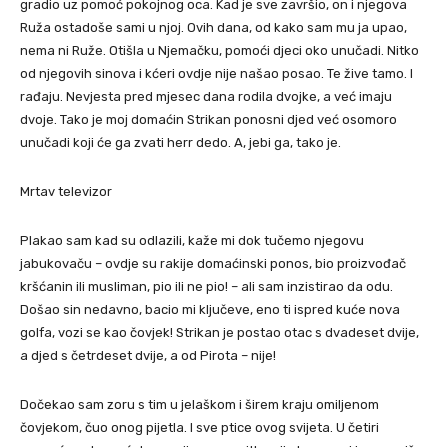
gradio uz pomoć pokojnog oca. Kad je sve završio, on i njegova
Ruža ostadoše sami u njoj. Ovih dana, od kako sam mu ja upao,
nema ni Ruže. Otišla u Njemačku, pomoći djeci oko unučadi. Nitko
od njegovih sinova i kćeri ovdje nije našao posao. Te žive tamo. I
rađaju. Nevjesta pred mjesec dana rodila dvojke, a već imaju
dvoje. Tako je moj domaćin Strikan ponosni djed već osomoro
unučadi koji će ga zvati herr dedo. A, jebi ga, tako je.
Mrtav televizor
Plakao sam kad su odlazili, kaže mi dok tučemo njegovu
jabukovaču – ovdje su rakije domaćinski ponos, bio proizvođač
kršćanin ili musliman, pio ili ne pio! – ali sam inzistirao da odu.
Došao sin nedavno, bacio mi ključeve, eno ti ispred kuće nova
golfa, vozi se kao čovjek! Strikan je postao otac s dvadeset dvije,
a djed s četrdeset dvije, a od Pirota – nije!
Dočekao sam zoru s tim u jelaškom i širem kraju omiljenom
čovjekom, čuo onog pijetla. I sve ptice ovog svijeta. U četiri