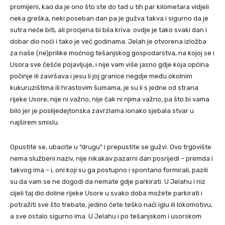
promijeni, kao da je ono što ste do tad u tih par kilometara vidjeli
neka greška, neki poseban dan pa je gužva takva i sigurno da je
sutra neće biti, ali procjena bi bila kriva: ovdje je tako svaki dan i
dobar dio noći i tako je već godinama. Jelah je otvorena izložba
za naše (ne)prilike moćnog tešanjskog gospodarstva, na kojoj se i
Usora sve češće pojavljuje, i nije vam više jasno gdje koja općina
počinje ili završava i jesu li joj granice negdje među okolnim
kukuruzištima ili hrastovim šumama, je su li s jedne od strana
rijeke Usore, nije ni važno, nije čak ni njima važno, pa što bi vama
bilo jer je poslijedejtonska zavrzlama ionako sjebala stvar u
najširem smislu.
Opustite se, ubacite u “drugu” i prepustite se gužvi. Ovo trgovište
nema službeni naziv, nije nikakav pazarni dan posrijedi – premda i
takvog ima – i, oni koji su ga postupno i spontano formirali, pazili
su da vam se ne dogodi da nemate gdje parkirati. U Jelahu i niz
cijeli taj dio doline rijeke Usore u svako doba možete parkirati i
potražiti sve što trebate, jedino ćete teško naći iglu ili lokomotivu,
a sve ostalo sigurno ima. U Jelahu i po tešanjskom i usorskom