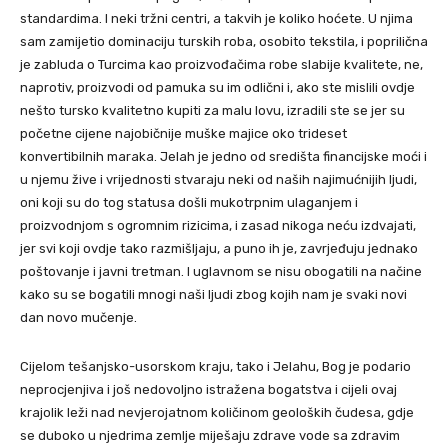
standardima. I neki tržni centri, a takvih je koliko hoćete. U njima
sam zamijetio dominaciju turskih roba, osobito tekstila, i poprilična
je zabluda o Turcima kao proizvođačima robe slabije kvalitete, ne,
naprotiv, proizvodi od pamuka su im odlični i, ako ste mislili ovdje
nešto tursko kvalitetno kupiti za malu lovu, izradili ste se jer su
početne cijene najobičnije muške majice oko trideset
konvertibilnih maraka. Jelah je jedno od središta financijske moći i
u njemu žive i vrijednosti stvaraju neki od naših najimućnijih ljudi,
oni koji su do tog statusa došli mukotrpnim ulaganjem i
proizvodnjom s ogromnim rizicima, i zasad nikoga neću izdvajati,
jer svi koji ovdje tako razmišljaju, a puno ih je, zavrjeđuju jednako
poštovanje i javni tretman. I uglavnom se nisu obogatili na načine
kako su se bogatili mnogi naši ljudi zbog kojih nam je svaki novi
dan novo mučenje.
Cijelom tešanjsko-usorskom kraju, tako i Jelahu, Bog je podario
neprocjenjiva i još nedovoljno istražena bogatstva i cijeli ovaj
krajolik leži nad nevjerojatnom količinom geoloških čudesa, gdje
se duboko u njedrima zemlje miješaju zdrave vode sa zdravim