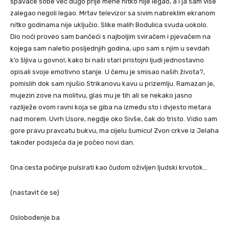
spavaće sobe već dugo prije mene nitko nije legao, a i ja sam više
zalegao negoli legao. Mrtav televizor sa sivim nabreklim ekranom
nitko godinama nije uključio. Slike malih Bodulica svuda uokolo.
Dio noći proveo sam bančeći s najboljim sviračem i pjevačem na
kojega sam naletio posljednjih godina, upo sam s njim u sevdah
k’o šljiva u govno!, kako bi naši stari pristojni ljudi jednostavno
opisali svoje emotivno stanje. U čemu je smisao naših života?,
pomislih dok sam njušio Strikanovu kavu u prizemlju. Ramazan je,
mujezin zove na molitvu, glas mu je tih ali se nekako jasno
razliježe ovom ravni koja se giba na između sto i dvjesto metara
nad morem. Uvrh Usore, negdje oko Sivše, čak do tristo. Vidio sam
gore pravu pravcatu bukvu, ma cijelu šumicu! Zvon crkve iz Jelaha
također podsjeća da je počeo novi dan.
Ona cesta počinje pulsirati kao čudom oživljen ljudski krvotok…
(nastavit će se)
Oslobođenje.ba