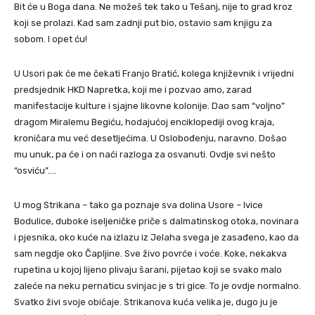
Bit će u Boga dana. Ne možeš tek tako u Tešanj, nije to grad kroz
koji se prolazi. Kad sam zadnji put bio, ostavio sam knjigu za
sobom. I opet ću!
U Usori pak će me čekati Franjo Bratić, kolega književnik i vrijedni
predsjednik HKD Napretka, koji me i pozvao amo, zarad
manifestacije kulture i sjajne likovne kolonije. Dao sam “voljno”
dragom Miralemu Begiću, hodajućoj enciklopediji ovog kraja,
kroničara mu već desetljećima. U Oslobođenju, naravno. Došao
mu unuk, pa će i on naći razloga za osvanuti. Ovdje svi nešto
“osviću”….
U mog Strikana – tako ga poznaje sva dolina Usore – Ivice
Bodulice, duboke iseljeničke priče s dalmatinskog otoka, novinara
i pjesnika, oko kuće na izlazu iz Jelaha svega je zasađeno, kao da
sam negdje oko Čapljine. Sve živo povrće i voće. Koke, nekakva
rupetina u kojoj lijeno plivaju šarani, pijetao koji se svako malo
zaleće na neku pernaticu svinjac je s tri gice. To je ovdje normalno.
Svatko živi svoje običaje. Strikanova kuća velika je, dugo ju je