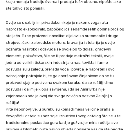
kraju nemaju tradiciju šverca i prodaju fuš-robe, ne, nipošto, ako
ste takvo što pomislili.
Ovdje se s ozbiljnim privatlukom koje je nakon ovoga rata
naprosto eksplodiralo, započelo još sedamdesetih godina prošlog
stoljeća. Tu se proizvodi naveliko: dijelovi za automobile i druge
strojeve, čak i za brodske motore, bravarija i stolarija je ovdje
poznata naširoko i odsvuda se ovdje po to dolazi, građevni
elementi, pokućstvo, šije se ili prodaje metražni tekstil, ovdje
jedna od velikih tiskarskih industrija u nas, tovišta i farme
posvuda su u zaleđu, prerada voća i povrća je napretek i ovo
nabrajanje potrajalo bi, te ga dovršavam činjenicom da se tu
proizvodi sjajno pecivo na svakom koraku, da se roštilji dime
posvuda i da im je klopa savršena, i da se Amir Brka nije
zajebavao kada je ovaj dio svoga zavičaja nazvao Jela(h) s
roštilja!
Pite neponovljive, u bureku su komadi mesa veličine oraha a
ćevapčići i ostalo su bez soje, iznutrica i sveg ostalog što se u te
tradicionalne poslastice gura kad je gužva, jer miris roštilja sve
prikriva a kilometri puta nakon objeda podsjete vas da ste negdje