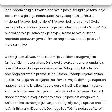
međusobno poštivaju i nemaju nikakve pa ni patetične ispade
jedni spram drugih, i svak gleda svoja posla. Svugdje je tako, gdje
posla ima, a gdje ga nema, ljude iza svakog kuta sačekuju
misionari “prave i jedine vjere” i “prave i jedine stranke”. Ovdje
nemaju običaj frazirati onu koja je već odavno pomalo “šuplja”: Ma
nije važno tko je, samo nek je čovjek. Nema to ovdje. Jer se
naprosto podrazumijeva. A čim se naglašava, e onda je to već
malo sumnjivo.
U skitnji sam uživao, Saša Lisul mi je vodičem i dragovoljnim
(umjetničkim) fotografom. On je ovdje svakodnevno, premda je s
one kriške zemlje koja se danas zove Doboj-Jug, također iza
rečenoga skretanja prema Jelahu. Saša u zadnje vrijeme snima –
kukce. Puklo ga na to. Sjajno radi čovjek. Valjda ćemo ga napokon
nagovoriti na tu izložbu, negdje gore u Sivši, o Danima hrvatske
kulture ili o danima bilo čije kulture koja podrazumijeva izložbe. I
dobre momke, a ovaj je nevjerojatan. Za povijest ovoga kraja
Sašini snimci su nemjerljivi. On je u fotografiji ovdje upravo ono što
je Amir Brka u književnosti. Do njega i do Tešnja neću ove “ture”.