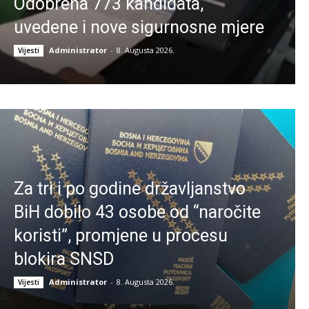
Odobrena 773 kandidata,
uvedene i nove sigurnosne mjere
Administrator
-
8. Augusta 2026.
Vijesti
Za tri i po godine državljanstvo
BiH dobilo 43 osobe od “naročite
koristi”, promjene u procesu
blokira SNSD
Administrator
-
8. Augusta 2026.
Vijesti