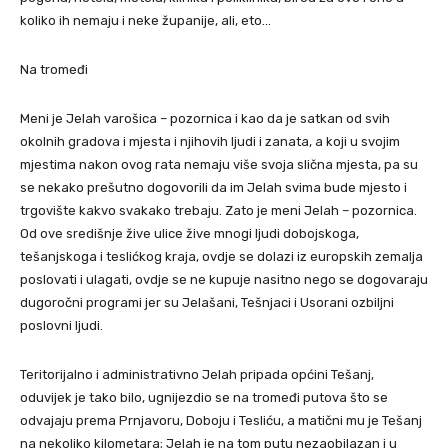
koliko ih nemaju i neke županije, ali, eto…
Na tromeđi
Meni je Jelah varošica – pozornica i kao da je satkan od svih
okolnih gradova i mjesta i njihovih ljudi i zanata, a koji u svojim
mjestima nakon ovog rata nemaju više svoja slična mjesta, pa su
se nekako prešutno dogovorili da im Jelah svima bude mjesto i
trgovište kakvo svakako trebaju. Zato je meni Jelah – pozornica.
Od ove središnje žive ulice žive mnogi ljudi dobojskoga,
tešanjskoga i teslićkog kraja, ovdje se dolazi iz europskih zemalja
poslovati i ulagati, ovdje se ne kupuje nasitno nego se dogovaraju
dugoročni programi jer su Jelašani, Tešnjaci i Usorani ozbiljni
poslovni ljudi.
Teritorijalno i administrativno Jelah pripada općini Tešanj,
oduvijek je tako bilo, ugnijezdio se na tromeđi putova što se
odvajaju prema Prnjavoru, Doboju i Tesliću, a matični mu je Tešanj
na nekoliko kilometara; Jelah je na tom putu nezaobilazan i u