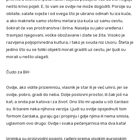
nešto krivo pojeli. E, to vam se ovdje ne može dogoditi. Porcije su
obilate, salate svježe i od svega što je ubrano odmah tu iza kuće,
a ako maknete samo stotinu metara iza kuća uz samu cestu,
šokirat će vas prostranstva i širina. Naselja su jako uređena i
travnjaci njegovani, voćke obožavane i zlate se žita. Visoko je
razvijena poljoprivredna kultura, i tako je svuda niz Usoru. Šteta je
jedino što su se toliki objekti morali graditi uz cestu, jer ljudi su
morali u nešto ulagati.
Čudo za BiH
Ovdje, ako vidite prizemnicu, vlasnik je star ili je već umro, jer se
ovdje, pobro, gradi do neba. Dolje poslovni prostor, ili čak još na
kat, a onda par katova i za život. Ono što mi upada u oči čardaci
su. Ili barem neka njihova verzija. Ljudi su ovdje opsjednuti tom
formom čardaka, guraju ga i propinju i gdje njima ili nema smisla,
uglavnom ovo drugo. Ovdje i svaka pečenjarnica ima dva kata!
Iznimka su proizvodni pogoni, rađeni prema visokim europskim