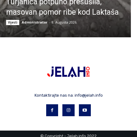
Turjanica potpuno presušila,
masovan pomor ribe kod Laktaša
Administrator
-
8. Augusta 2026.
Vijesti
Kontaktirajte nas na:
info@jelah.info
© Copyright - Jelah.info 2022