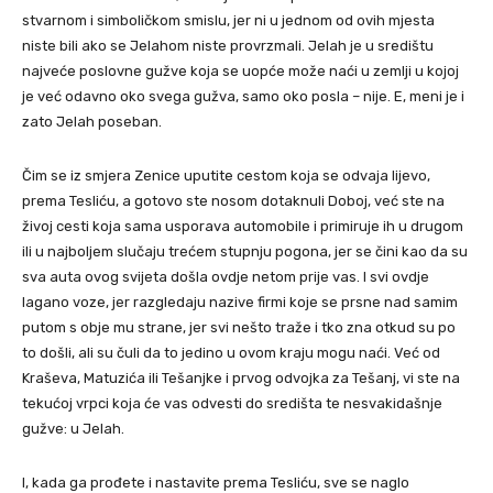
stvarnom i simboličkom smislu, jer ni u jednom od ovih mjesta
niste bili ako se Jelahom niste provrzmali. Jelah je u središtu
najveće poslovne gužve koja se uopće može naći u zemlji u kojoj
je već odavno oko svega gužva, samo oko posla – nije. E, meni je i
zato Jelah poseban.
Čim se iz smjera Zenice uputite cestom koja se odvaja lijevo,
prema Tesliću, a gotovo ste nosom dotaknuli Doboj, već ste na
živoj cesti koja sama usporava automobile i primiruje ih u drugom
ili u najboljem slučaju trećem stupnju pogona, jer se čini kao da su
sva auta ovog svijeta došla ovdje netom prije vas. I svi ovdje
lagano voze, jer razgledaju nazive firmi koje se prsne nad samim
putom s obje mu strane, jer svi nešto traže i tko zna otkud su po
to došli, ali su čuli da to jedino u ovom kraju mogu naći. Već od
Kraševa, Matuzića ili Tešanjke i prvog odvojka za Tešanj, vi ste na
tekućoj vrpci koja će vas odvesti do središta te nesvakidašnje
gužve: u Jelah.
I, kada ga prođete i nastavite prema Tesliću, sve se naglo