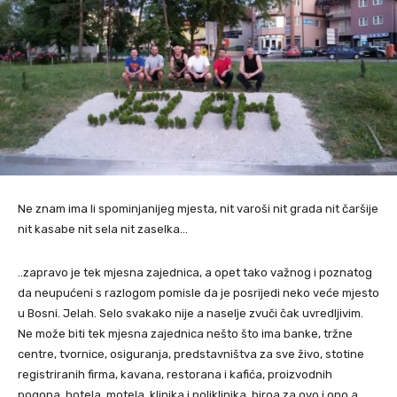
Ne znam ima li spominjanijeg mjesta, nit varoši nit grada nit čaršije
nit kasabe nit sela nit zaselka…
..zapravo je tek mjesna zajednica, a opet tako važnog i poznatog
da neupućeni s razlogom pomisle da je posrijedi neko veće mjesto
u Bosni. Jelah. Selo svakako nije a naselje zvuči čak uvredljivim.
Ne može biti tek mjesna zajednica nešto što ima banke, tržne
centre, tvornice, osiguranja, predstavništva za sve živo, stotine
registriranih firma, kavana, restorana i kafića, proizvodnih
pogona, hotela, motela, klinika i poliklinika, biroa za ovo i ono a