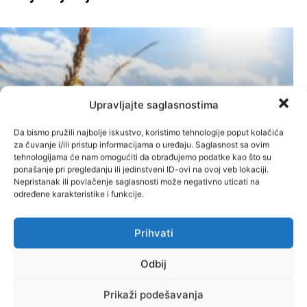
Upravljajte saglasnostima
Kukuruz se suši prije berbe:
Da bismo pružili najbolje iskustvo, koristimo tehnologije poput kolačića
za čuvanje i/ili pristup informacijama o uređaju. Saglasnost sa ovim
Ratari ne znaju hoće li imati šta
tehnologijama će nam omogućiti da obrađujemo podatke kao što su
ponašanje pri pregledanju ili jedinstveni ID-ovi na ovoj veb lokaciji.
prodati
Nepristanak ili povlačenje saglasnosti može negativno uticati na
određene karakteristike i funkcije.
Administrator
-
5. Augusta 2026.
Agrar
Prihvati
Odbij
Prikaži podešavanja