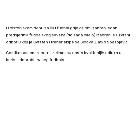
U historijskom danu za BiH fudbal gdje ce biti izabran jedan
predsjednik fudbalskog saveza (do sada bila 3) izabran je i Izvrsni
odbor u koji je uvrsten i trener ekipe sa Sibova Zlatko Spasojevic.
Cestike nasem treneru i zelimo mu dosta kvalitenijih odluka u
korist i dobrobit naseg fudbala.