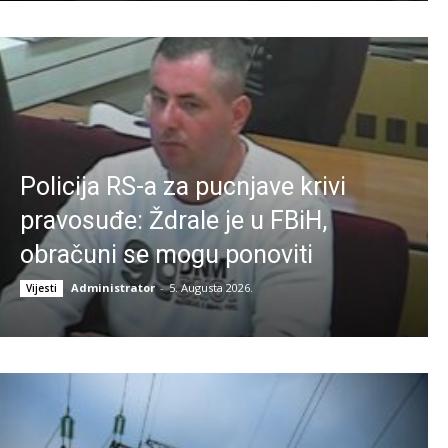
Policija RS-a za pucnjave krivi
pravosuđe: Ždrale je u FBiH,
obračuni se mogu ponoviti
Administrator
-
5. Augusta 2026.
Vijesti