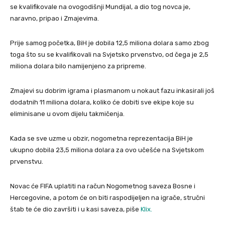
se kvalifikovale na ovogodišnji Mundijal, a dio tog novca je,
naravno, pripao i Zmajevima.
Prije samog početka, BiH je dobila 12,5 miliona dolara samo zbog
toga što su se kvalifikovali na Svjetsko prvenstvo, od čega je 2,5
miliona dolara bilo namijenjeno za pripreme.
Zmajevi su dobrim igrama i plasmanom u nokaut fazu inkasirali još
dodatnih 11 miliona dolara, koliko će dobiti sve ekipe koje su
eliminisane u ovom dijelu takmičenja.
Kada se sve uzme u obzir, nogometna reprezentacija BiH je
ukupno dobila 23,5 miliona dolara za ovo učešće na Svjetskom
prvenstvu.
Novac će FIFA uplatiti na račun Nogometnog saveza Bosne i
Hercegovine, a potom će on biti raspodijeljen na igrače, stručni
štab te će dio završiti i u kasi saveza, piše
Klix.