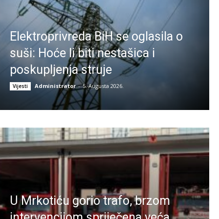
Elektroprivreda BiH se oglasila o
suši: Hoće li biti nestašica i
poskupljenja struje
Administrator
-
5. Augusta 2026.
Vijesti
U Mrkotiću gorio trafo, brzom
intervencijom spriječena veća