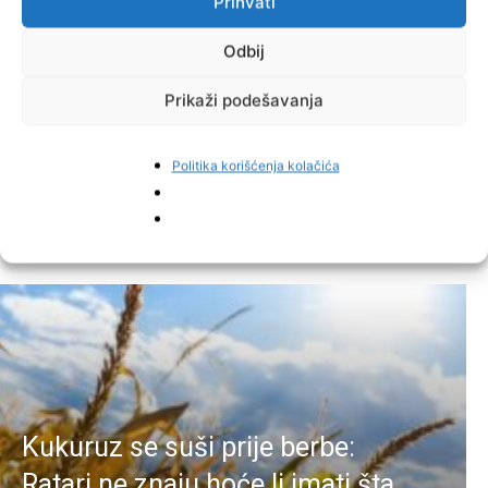
Prihvati
Odbij
Prikaži podešavanja
Facebook
Pinterest
Politika korišćenja kolačića
Najnovije vijesti
Kukuruz se suši prije berbe:
Ratari ne znaju hoće li imati šta