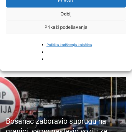
Prihvati
Odbij
Prikaži podešavanja
Facebook
Pinterest
Politika korišćenja kolačića
Najnovije vijesti
Bosanac zaboravio suprugu na
granici, samo nastavio voziti za