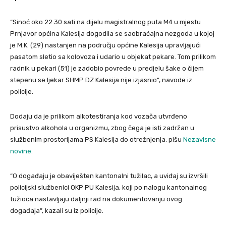
“Sinoć oko 22.30 sati na dijelu magistralnog puta M4 u mjestu
Prnjavor općina Kalesija dogodila se saobraćajna nezgoda u kojoj
je M.K. (29) nastanjen na području općine Kalesija upravljajući
pasatom sletio sa kolovoza i udario u objekat pekare. Tom prilikom
radnik u pekari (51) je zadobio povrede u predjelu šake o čijem
stepenu se ljekar SHMP DZ Kalesija nije izjasnio”, navode iz
policije.
Dodaju da je prilikom alkotestiranja kod vozača utvrđeno
prisustvo alkohola u organizmu, zbog čega je isti zadržan u
službenim prostorijama PS Kalesija do otrežnjenja, pišu
Nezavisne
novine.
“O događaju je obaviješten kantonalni tužilac, a uviđaj su izvršili
policijski službenici OKP PU Kalesija, koji po nalogu kantonalnog
tužioca nastavljaju daljnji rad na dokumentovanju ovog
događaja”, kazali su iz policije.