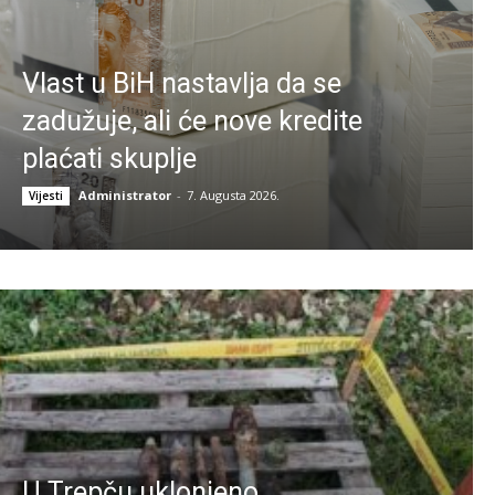
Vlast u BiH nastavlja da se
zadužuje, ali će nove kredite
plaćati skuplje
Administrator
-
7. Augusta 2026.
Vijesti
U Trepču uklonjeno