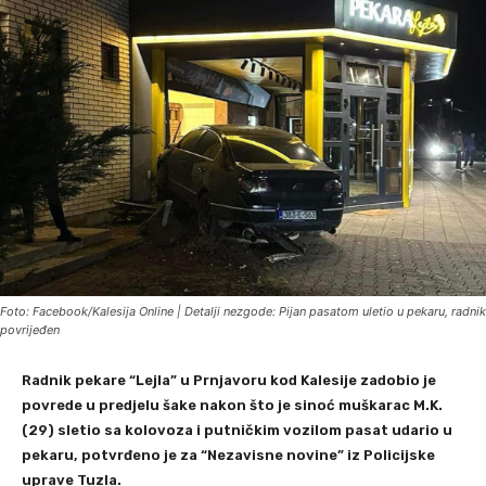
Foto: Facebook/Kalesija Online | Detalji nezgode: Pijan pasatom uletio u pekaru, radnik
povrijeđen
Radnik pekare “Lejla” u Prnjavoru kod Kalesije zadobio je
povrede u predjelu šake nakon što je sinoć muškarac M.K.
(29) sletio sa kolovoza i putničkim vozilom pasat udario u
pekaru, potvrđeno je za “Nezavisne novine” iz Policijske
uprave Tuzla.