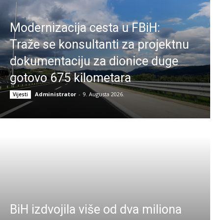
Modernizacija cesta u FBiH:
Traže se konsultanti za projektnu
dokumentaciju za dionice duge
gotovo 675 kilometara
Administrator
-
9. Augusta 2026.
Vijesti
BiH izdvojila više od dva miliona