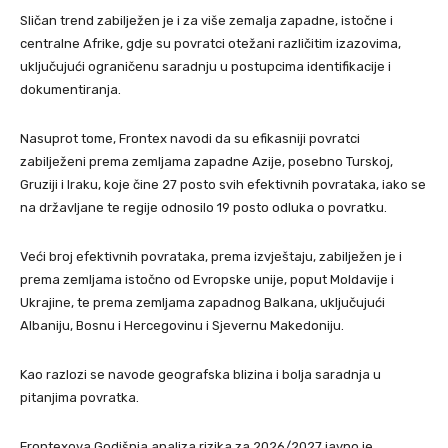
Sličan trend zabilježen je i za više zemalja zapadne, istočne i
centralne Afrike, gdje su povratci otežani različitim izazovima,
uključujući ograničenu saradnju u postupcima identifikacije i
dokumentiranja.
Nasuprot tome, Frontex navodi da su efikasniji povratci
zabilježeni prema zemljama zapadne Azije, posebno Turskoj,
Gruziji i Iraku, koje čine 27 posto svih efektivnih povrataka, iako se
na državljane te regije odnosilo 19 posto odluka o povratku.
Veći broj efektivnih povrataka, prema izvještaju, zabilježen je i
prema zemljama istočno od Evropske unije, poput Moldavije i
Ukrajine, te prema zemljama zapadnog Balkana, uključujući
Albaniju, Bosnu i Hercegovinu i Sjevernu Makedoniju.
Kao razlozi se navode geografska blizina i bolja saradnja u
pitanjima povratka.
Frontexova Godišnja analiza rizika za 2026/2027 javno je