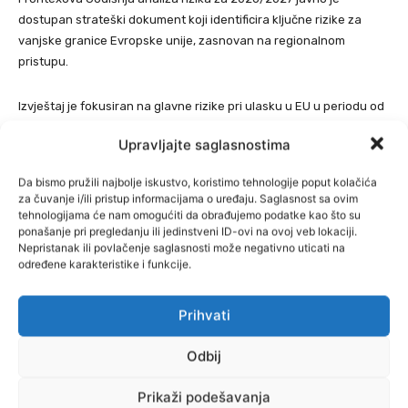
dostupan strateški dokument koji identificira ključne rizike za
vanjske granice Evropske unije, zasnovan na regionalnom
pristupu.
Izvještaj je fokusiran na glavne rizike pri ulasku u EU u periodu od
trećeg kvartala 2026. do trećeg kvartala 2027. godine, a
Upravljajte saglasnostima
obuhvata migracijske tokove, prekogranični kriminal, hibridne
prijetnje, geopolitičke promjene i operativne izazove u upravljanju
Da bismo pružili najbolje iskustvo, koristimo tehnologije poput kolačića
vanjskim granicama EU, piše
BHRT.
za čuvanje i/ili pristup informacijama o uređaju. Saglasnost sa ovim
tehnologijama će nam omogućiti da obrađujemo podatke kao što su
ponašanje pri pregledanju ili jedinstveni ID-ovi na ovoj veb lokaciji.
Nepristanak ili povlačenje saglasnosti može negativno uticati na
određene karakteristike i funkcije.
Prihvati
Odbij
Prikaži podešavanja