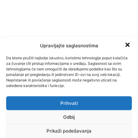
Upravljajte saglasnostima
Da bismo pružili najbolje iskustvo, koristimo tehnologije poput kolačića
za čuvanje i/ili pristup informacijama o uređaju. Saglasnost sa ovim
tehnologijama će nam omogućiti da obrađujemo podatke kao što su
TAGOVI
Jelah
sportska dvorana
ponašanje pri pregledanju ili jedinstveni ID-ovi na ovoj veb lokaciji.
Nepristanak ili povlačenje saglasnosti može negativno uticati na
određene karakteristike i funkcije.
Facebook
Pinterest
Prihvati
Odbij
Prikaži podešavanja
Najnovije vijesti