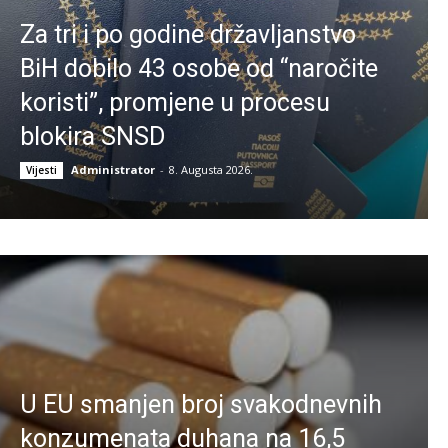
Za tri i po godine državljanstvo
BiH dobilo 43 osobe od “naročite
koristi”, promjene u procesu
blokira SNSD
Administrator
-
8. Augusta 2026.
Vijesti
U EU smanjen broj svakodnevnih
konzumenata duhana na 16,5