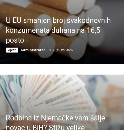
U EU smanjen broj svakodnevnih
konzumenata duhana na 16,5
posto
Administrator
-
8. Augusta 2026.
Vijesti
Rodbina iz Njemačke vam šalje
novac u BiH? Stižu velike