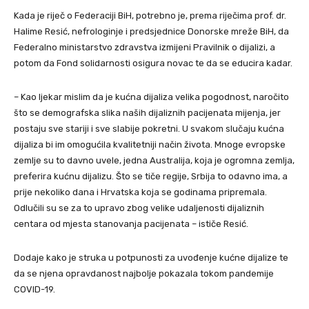
Kada je riječ o Federaciji BiH, potrebno je, prema riječima prof. dr.
Halime Resić, nefrologinje i predsjednice Donorske mreže BiH, da
Federalno ministarstvo zdravstva izmijeni Pravilnik o dijalizi, a
potom da Fond solidarnosti osigura novac te da se educira kadar.
– Kao ljekar mislim da je kućna dijaliza velika pogodnost, naročito
što se demografska slika naših dijaliznih pacijenata mijenja, jer
postaju sve stariji i sve slabije pokretni. U svakom slučaju kućna
dijaliza bi im omogućila kvalitetniji način života. Mnoge evropske
zemlje su to davno uvele, jedna Australija, koja je ogromna zemlja,
preferira kućnu dijalizu. Što se tiče regije, Srbija to odavno ima, a
prije nekoliko dana i Hrvatska koja se godinama pripremala.
Odlučili su se za to upravo zbog velike udaljenosti dijaliznih
centara od mjesta stanovanja pacijenata – ističe Resić.
Dodaje kako je struka u potpunosti za uvođenje kućne dijalize te
da se njena opravdanost najbolje pokazala tokom pandemije
COVID-19.