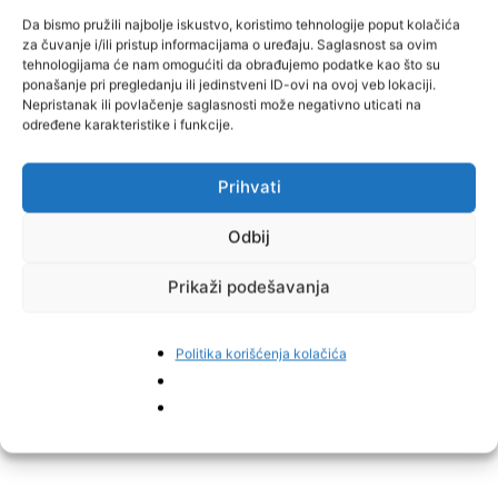
transplantiranih bolesnika FBiH, nije optimista da bi BiH, odnosno
Da bismo pružili najbolje iskustvo, koristimo tehnologije poput kolačića
za čuvanje i/ili pristup informacijama o uređaju. Saglasnost sa ovim
FBiH u nekoj bližoj budućnosti mogla uvesti kućnu dijalizu.
tehnologijama će nam omogućiti da obrađujemo podatke kao što su
ponašanje pri pregledanju ili jedinstveni ID-ovi na ovoj veb lokaciji.
– Mi tri godine čekamo obični Pravilnik o dijalizi kako bi popravili
Nepristanak ili povlačenje saglasnosti može negativno uticati na
određene karakteristike i funkcije.
stanje u dijaliznim centrima na način da pacijenti imaju bolju njegu
i liječenje. Što se tiče kućne dijalize, mislim da smo daleko od toga
ako uzmemo u obzir funkcioniranje Federalnog ministarstva
Prihvati
zdravstva, našeg društva, države općenito i njihove brige za
teško bolesne ljude. Kućna dijaliza je dobar način da se
Odbij
pacijentima olakša život. Ne idete u bolnicu, smanjuju se troškovi
prijevoza i osoblja, te niz drugih stvari, ali bez obzira na sve
Prikaži podešavanja
benefite potpuno sam siguran da u narednih pet do 10 godina BiH
neće uvesti kućnu dijalizu – kazao je Žuljević, prenosi
Faktor.
Politika korišćenja kolačića