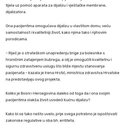
tijela uz pomoć aparata za dijalizu i vještačke membrane,
dijalizatora.
Ona pacijentima omogućava dijalizu u vlastitom domu, veću
samostalnost i kvalitetniji život, kako njima tako i njihovim
porodicama.
– Riječ je o strateškom unapređenju brige za bolesnike s
hroničnim zatajenjem bubrega, a cilj je omogućiti kvalitetnu i
sigurnu zdravstvenu uslugu što bliže mjestu stanovanja
pacijenata – kazala je Irena Hrstić, ministrica zdravstva Hrvatske
na predstavljaju ovog projekta.
Koliko je Bosni i Hercegovina daleko od toga da i ona svojim
pacijentima olakša život uvodeći kućnu dijalizu?
Kako bi se tako nešto uvelo, prije svega potrebno je ispoštovati
zakonske regulative u oba bh. entiteta.