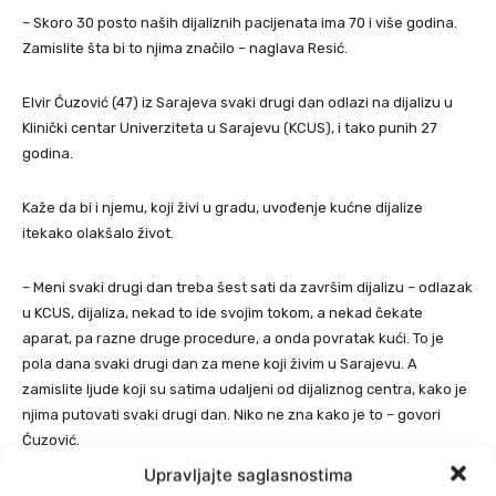
– Skoro 30 posto naših dijaliznih pacijenata ima 70 i više godina.
Zamislite šta bi to njima značilo – naglava Resić.
Elvir Ćuzović (47) iz Sarajeva svaki drugi dan odlazi na dijalizu u
Klinički centar Univerziteta u Sarajevu (KCUS), i tako punih 27
godina.
Kaže da bi i njemu, koji živi u gradu, uvođenje kućne dijalize
itekako olakšalo život.
– Meni svaki drugi dan treba šest sati da završim dijalizu – odlazak
u KCUS, dijaliza, nekad to ide svojim tokom, a nekad čekate
aparat, pa razne druge procedure, a onda povratak kući. To je
pola dana svaki drugi dan za mene koji živim u Sarajevu. A
zamislite ljude koji su satima udaljeni od dijaliznog centra, kako je
njima putovati svaki drugi dan. Niko ne zna kako je to – govori
Ćuzović.
Upravljajte saglasnostima
Tomislav Žuljević, predsjednik Udruženja dijaliziranih i