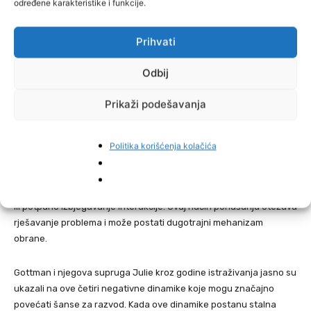
određene karakteristike i funkcije.
umjesto na rješavanje problema.
Prihvati
Prezir
Odbij
Prezir uključuje izražavanje omalovažavanja partnera kroz
uvrede, sarkazam, ili omalovažavajuće tjelesne geste. Ovo
Prikaži podešavanja
ponašanje proizlazi iz dubokog nezadovoljstva i ozbiljno može
narušiti odnos.
Politika korišćenja kolačića
Ignoriranje
Ignoriranje znači povlačenje iz komunikacije, prestanak slušanja,
ili potpuno izbjegavanje interakcije. Ovaj način ponašanja otežava
rješavanje problema i može postati dugotrajni mehanizam
obrane.
Gottman i njegova supruga Julie kroz godine istraživanja jasno su
ukazali na ove četiri negativne dinamike koje mogu značajno
povećati šanse za razvod. Kada ove dinamike postanu stalna