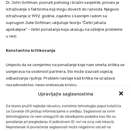
Dr. John Gottman, poznati psiholog i bračni savjetnik, proveo je
istraživanje o faktorima koji mogu dovesti do razvoda. Njegovo
istraživanje iz 1992. godine, zajedno s kasnijim radom sa
suprugom Julie Gottman, uključuje teoriju “Četiri jahača
apokalipse” – četiri ponašanja koja ukazuju na ozbiljne probleme
u vezi.
Konstantno kritikovanje
Umjesto da se usmjerimo na ponašanje koje nam smeta, kritika se
usmjerava na osobnost partnera, što može izazvati osjećaj
odbacivanja i ljutnje. Problem nastaje kad kritika ne izražava
nezadovoljstvo, nego prebacuje krivicu.
Upravljajte saglasnostima
Defanzivnost
Da bismo pružili najbolje iskustvo, koristimo tehnologije poput kolačića
za čuvanje i/ili pristup informacijama o uređaju. Saglasnost sa ovim
Ovo ponašanje se javlja kada partner pokušava opravdati svoje
tehnologijama će nam omogućiti da obrađujemo podatke kao što su
greške ili napada drugog partnera. Ovakvo ponašanje ometa
ponašanje pri pregledanju ili jedinstveni ID-ovi na ovoj veb lokaciji.
Nepristanak ili povlačenje saglasnosti može negativno uticati na
rješavanje sukoba jer se fokusira na izbjegavanje odgovornosti,