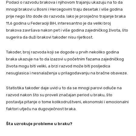
Podaci o razvodu brakova i njihovom trajanju ukazuju na to da
mnogi brakovi u Bosni i Hercegovini traju desetak i više godina
prije nego što dođe do razvoda. Iako je prosječno trajanje braka
11,6 godina u Federaciji BiH, interesantno je da veliki broj
brakova završava nakon pet i više godina zajedničkog života, što
sugerira da duži brakovi također nisu rijetkost.
Također, broj razvoda koji se dogode u prvih nekoliko godina
braka ukazuje na to da izazovi u početnim fazama zajedničkog
života mogu biti veliki, a brzi razvod može biti posljedica
nesuglasica i nesnalaženja u prilagođavanju na bračne obaveze.
Statistika također daje uvid u to da se mnogi parovi odluče na
razvod nakon što su proveli značajan period u braku, što
postavlja pitanje o tome kolikodruštveni, ekonomski i emocionalni
faktori utječu na dugovječnost braka.
Šta uzrokuje probleme u braku?