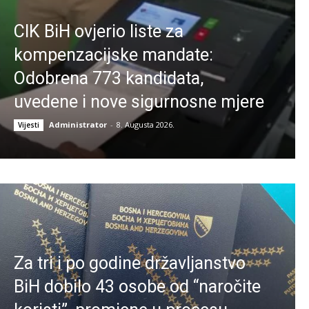
CIK BiH ovjerio liste za
kompenzacijske mandate:
Odobrena 773 kandidata,
uvedene i nove sigurnosne mjere
Administrator
-
8. Augusta 2026.
Vijesti
Za tri i po godine državljanstvo
BiH dobilo 43 osobe od “naročite