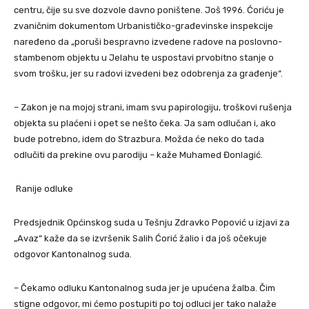
centru, čije su sve dozvole davno poništene. Još 1996. Ćoriću je
zvaničnim dokumentom Urbanističko-građevinske inspekcije
naređeno da „poruši bespravno izvedene radove na poslovno-
stambenom objektu u Jelahu te uspostavi prvobitno stanje o
svom trošku, jer su radovi izvedeni bez odobrenja za građenje“.
– Zakon je na mojoj strani, imam svu papirologiju, troškovi rušenja
objekta su plaćeni i opet se nešto čeka. Ja sam odlučan i, ako
bude potrebno, idem do Strazbura. Možda će neko do tada
odlučiti da prekine ovu parodiju – kaže Muhamed Đonlagić.
Ranije odluke
Predsjednik Općinskog suda u Tešnju Zdravko Popović u izjavi za
„Avaz“ kaže da se izvršenik Salih Ćorić žalio i da još očekuje
odgovor Kantonalnog suda.
– Čekamo odluku Kantonalnog suda jer je upućena žalba. Čim
stigne odgovor, mi ćemo postupiti po toj odluci jer tako nalaže