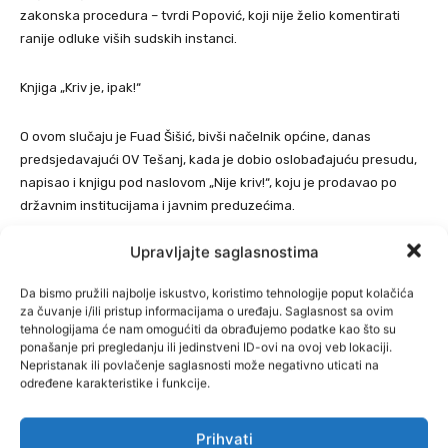
zakonska procedura – tvrdi Popović, koji nije želio komentirati
ranije odluke viših sudskih instanci.
Knjiga „Kriv je, ipak!“
O ovom slučaju je Fuad Šišić, bivši načelnik općine, danas
predsjedavajući OV Tešanj, kada je dobio oslobađajuću presudu,
napisao i knjigu pod naslovom „Nije kriv!“, koju je prodavao po
državnim institucijama i javnim preduzećima.
Upravljajte saglasnostima
S obzirom na to da se ispostavilo da je ta oslobađajuća presuda
bila običnija farsa, „druga strana“ u ovom slučaju također se
Da bismo pružili najbolje iskustvo, koristimo tehnologije poput kolačića
angažirala na pisanju knjige, ali pod naslovom „Kriv je, ipak!“.
za čuvanje i/ili pristup informacijama o uređaju. Saglasnost sa ovim
Knjigu piše, kako saznajemo, grupa autora, a dijelit će je
tehnologijama će nam omogućiti da obrađujemo podatke kao što su
besplatno.
ponašanje pri pregledanju ili jedinstveni ID-ovi na ovoj veb lokaciji.
Nepristanak ili povlačenje saglasnosti može negativno uticati na
određene karakteristike i funkcije.
Dnevni Avaz/Jelah.info
Prihvati