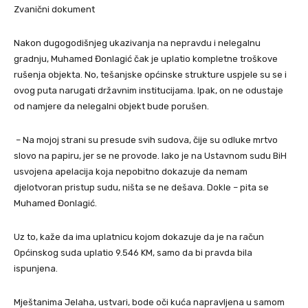
Zvanični dokument
Nakon dugogodišnjeg ukazivanja na nepravdu i nelegalnu
gradnju, Muhamed Đonlagić čak je uplatio kompletne troškove
rušenja objekta. No, tešanjske općinske strukture uspjele su se i
ovog puta narugati državnim institucijama. Ipak, on ne odustaje
od namjere da nelegalni objekt bude porušen.
– Na mojoj strani su presude svih sudova, čije su odluke mrtvo
slovo na papiru, jer se ne provode. Iako je na Ustavnom sudu BiH
usvojena apelacija koja nepobitno dokazuje da nemam
djelotvoran pristup sudu, ništa se ne dešava. Dokle – pita se
Muhamed Đonlagić.
Uz to, kaže da ima uplatnicu kojom dokazuje da je na račun
Općinskog suda uplatio 9.546 KM, samo da bi pravda bila
ispunjena.
Mještanima Jelaha, ustvari, bode oči kuća napravljena u samom