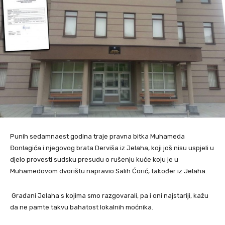
Punih sedamnaest godina traje pravna bitka Muhameda
Đonlagića i njegovog brata Derviša iz Jelaha, koji još nisu uspjeli u
djelo provesti sudsku presudu o rušenju kuće koju je u
Muhamedovom dvorištu napravio Salih Ćorić, također iz Jelaha.
Građani Jelaha s kojima smo razgovarali, pa i oni najstariji, kažu
da ne pamte takvu bahatost lokalnih moćnika.