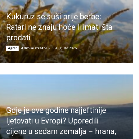
Kukuruz se suši prije berbe:
Ratari ne znaju hoće li imati šta
prodati
Administrator
-
5. Augusta 2026.
Agrar
Gdje je ove godine najjeftinije
ljetovati u Evropi? Uporedili
cijene u sedam zemalja – hrana,