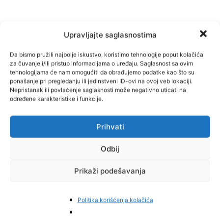
Upravljajte saglasnostima
Da bismo pružili najbolje iskustvo, koristimo tehnologije poput kolačića
za čuvanje i/ili pristup informacijama o uređaju. Saglasnost sa ovim
tehnologijama će nam omogućiti da obrađujemo podatke kao što su
ponašanje pri pregledanju ili jedinstveni ID-ovi na ovoj veb lokaciji.
Facebook
Pinterest
Nepristanak ili povlačenje saglasnosti može negativno uticati na
određene karakteristike i funkcije.
Prihvati
Najnovije vijesti
Odbij
Prikaži podešavanja
Politika korišćenja kolačića
Ko će odgovarati ako stane