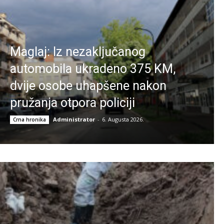
Maglaj: Iz nezaključanog
automobila ukradeno 375 KM,
dvije osobe uhapšene nakon
pružanja otpora policiji
Administrator
-
6. Augusta 2026.
Crna hronika