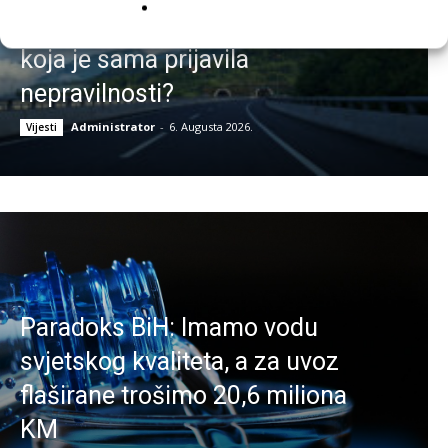
Koridor Vc: Kažnjava li se država
koja je sama prijavila
nepravilnosti?
Administrator
-
6. Augusta 2026.
Vijesti
Paradoks BiH: Imamo vodu
svjetskog kvaliteta, a za uvoz
flaširane trošimo 20,6 miliona
KM