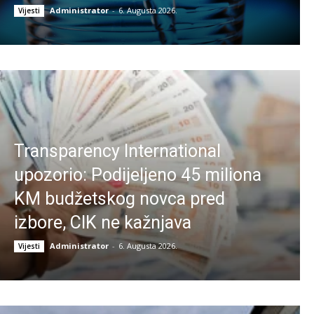
Administrator
-
6. Augusta 2026.
Vijesti
Transparency International
upozorio: Podijeljeno 45 miliona
KM budžetskog novca pred
izbore, CIK ne kažnjava
Administrator
-
6. Augusta 2026.
Vijesti