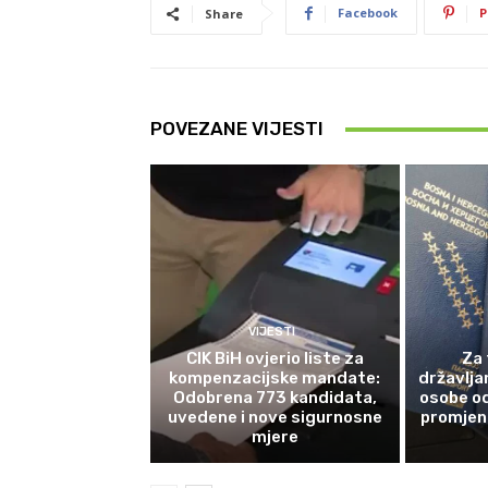
Facebook
P
Share
POVEZANE VIJESTI
VIJESTI
CIK BiH ovjerio liste za
Za 
kompenzacijske mandate:
državlja
Odobrena 773 kandidata,
osobe od
uvedene i nove sigurnosne
promjene
mjere