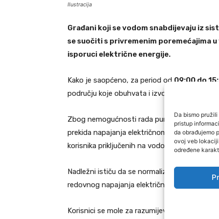
Ilustracija
Građani koji se vodom snabdijevaju iz sist
se suočiti s privremenim poremećajima u
isporuci električne energije.
Kako je saopćeno, za period od
09:00 do 15:
području koje obuhvata i izvorište Jelah.
Da bismo pružili 
Zbog nemogućnosti rada pumpnih postrojenja
pristup informa
da obrađujemo po
prekida napajanja električnom energijom mo
ovoj veb lokacij
korisnika priključenih na vodovodni sistem Je
određene karakte
Nadležni ističu da se normalizacija vodosna
Pr
redovnog napajanja električnom energijom i 
Korisnici se mole za razumijevanje i strpljen