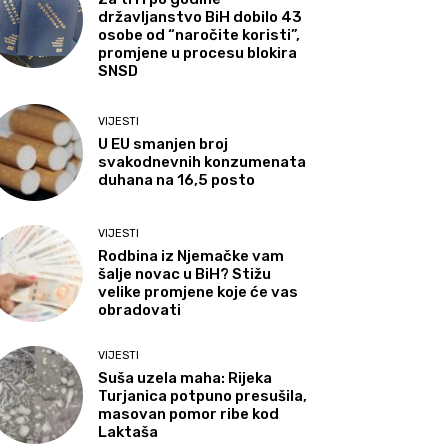
državljanstvo BiH dobilo 43
osobe od “naročite koristi”,
promjene u procesu blokira
SNSD
VIJESTI
U EU smanjen broj
svakodnevnih konzumenata
duhana na 16,5 posto
VIJESTI
Rodbina iz Njemačke vam
šalje novac u BiH? Stižu
velike promjene koje će vas
obradovati
VIJESTI
Suša uzela maha: Rijeka
Turjanica potpuno presušila,
masovan pomor ribe kod
Laktaša