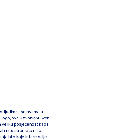
ma, ljudima i pojavama u
oj logo, svoju zvaničnu web
a veliku posjećenost kao i
lah.info stranici,a nisu
nja bilo koje informacije