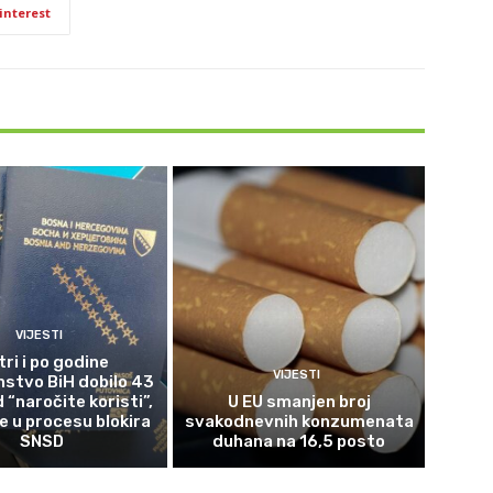
interest
VIJESTI
tri i po godine
VIJESTI
nstvo BiH dobilo 43
 “naročite koristi”,
U EU smanjen broj
 u procesu blokira
svakodnevnih konzumenata
SNSD
duhana na 16,5 posto