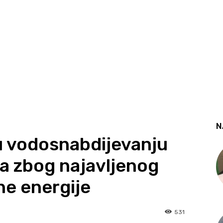
N
u vodosnabdijevanju
a zbog najavljenog
ne energije
531