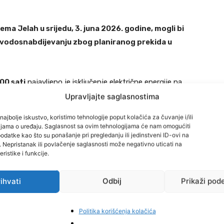
ema Jelah u srijedu, 3. juna 2026. godine, mogli bi
 vodosnabdijevanju zbog planiranog prekida u
00 sati
najavljeno je isključenje električne energije na
Upravljajte saglasnostima
najbolje iskustvo, koristimo tehnologije poput kolačića za čuvanje i/ili
 i dopremanja vode sa izvorišta, tokom trajanja
cijama o uređaju. Saglasnost sa ovim tehnologijama će nam omogućiti
datke kao što su ponašanje pri pregledanju ili jedinstveni ID-ovi na
gući su problemi u redovnom snabdijevanju vodom
i. Nepristanak ili povlačenje saglasnosti može negativno uticati na
lah.
ristike i funkcije.
bdijevanja očekuje nakon ponovnog uspostavljanja
ihvati
Odbij
Prikaži pod
stabilizacije rada vodovodnog sistema.
Politika korišćenja kolačića
je tokom trajanja najavljenih radova na elektroenergetskoj