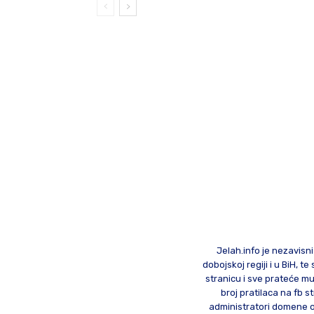
Jelah.info je nezavisni
dobojskoj regiji i u BiH, 
stranicu i sve prateće mu
broj pratilaca na fb st
administratori domene od