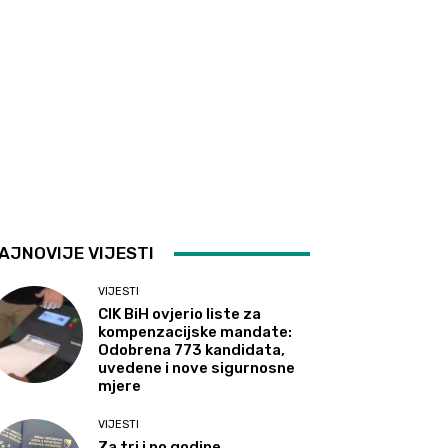
AJNOVIJE VIJESTI
VIJESTI
CIK BiH ovjerio liste za
kompenzacijske mandate:
Odobrena 773 kandidata,
uvedene i nove sigurnosne
mjere
VIJESTI
Za tri i po godine