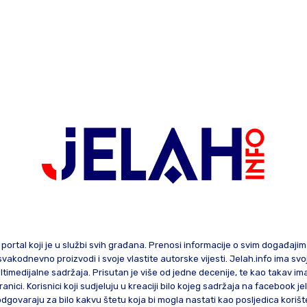
 portal koji je u službi svih građana. Prenosi informacije o svim događaji
te svakodnevno proizvodi i svoje vlastite autorske vijesti. Jelah.info ima sv
ltimedijalne sadržaja. Prisutan je više od jedne decenije, te kao takav im
ranici. Korisnici koji sudjeluju u kreaciji bilo kojeg sadržaja na facebook je
govaraju za bilo kakvu štetu koja bi mogla nastati kao posljedica korište