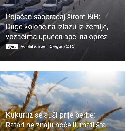
Pojačan saobraćaj širom BiH:
Duge kolone na izlazu iz zemlje,
vozačima upućen apel na oprez
Administrator
-
6. Augusta 2026.
Vijesti
Kukuruz se suši prije berbe:
Ratari ne znaju hoće li imati šta