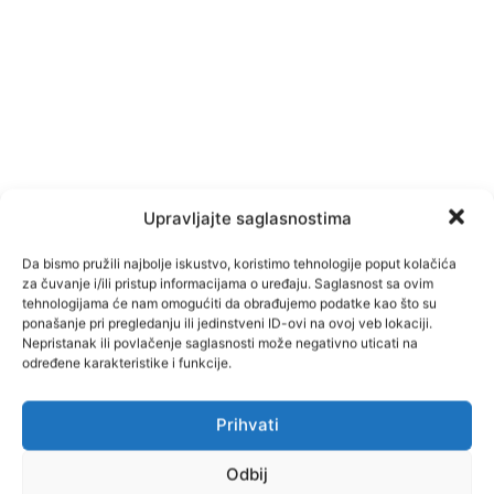
Upravljajte saglasnostima
Da bismo pružili najbolje iskustvo, koristimo tehnologije poput kolačića
za čuvanje i/ili pristup informacijama o uređaju. Saglasnost sa ovim
tehnologijama će nam omogućiti da obrađujemo podatke kao što su
ponašanje pri pregledanju ili jedinstveni ID-ovi na ovoj veb lokaciji.
Nepristanak ili povlačenje saglasnosti može negativno uticati na
određene karakteristike i funkcije.
Prihvati
Facebook
Pinterest
Odbij