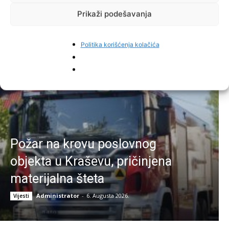
Prikaži podešavanja
Najnovije vijesti
Politika korišćenja kolačića
Požar na krovu poslovnog
objekta u Kraševu, pričinjena
materijalna šteta
Administrator
-
6. Augusta 2026.
Vijesti