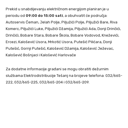
Prekid u snabdijevanju električnom energijom planiran je u
periodu od
09:00 do 15:00 sati
, a obuhvatit će područja:
Autoservis Ćeman, Jelah Polje, Piljužići Polje, Piljužići Bare, Riva
Komerc, Piljužići Luke, Piljužići Džamija, Piljužići Ada, Donji Drinčići,
Drinčići, Bobare Stara, Bobare Škola, Bobare Vodovod, Kneževići,
Ercezi, Kalošević Usora, Mrkotić Usora, Putešić Pilićara, Donji
Putešić, Gornji Putešić, Kalošević Džamija, Kalošević Ježevac,
Kalošević Bošnjaci i Kalošević Harlovače
Za dodatne informacije građani se mogu obratiti dežurnim
službama Elektrodistribucije Tešanj na brojeve telefona: 032/665-
222, 032/665-225, 032/665-204 i 032/665-209.