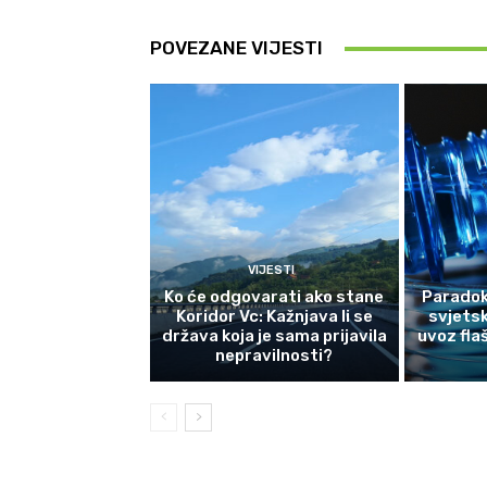
POVEZANE VIJESTI
VIJESTI
Ko će odgovarati ako stane
Paradok
Koridor Vc: Kažnjava li se
svjetsk
država koja je sama prijavila
uvoz fla
nepravilnosti?