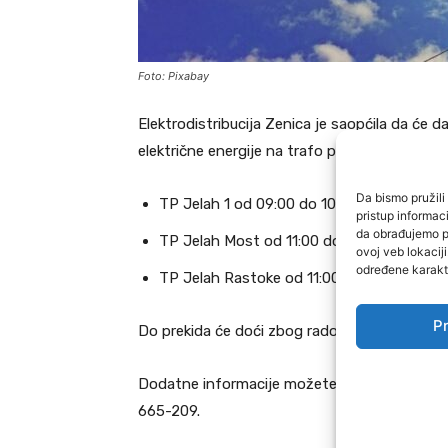
Foto: Pixabay
Elektrodistribucija Zenica je saopćila da će 
električne energije na trafo području:
Da bismo pružili 
TP Jelah 1 od 09:00 do 10:30
pristup informa
da obrađujemo po
TP Jelah Most od 11:00 do 12:30
ovoj veb lokacij
određene karakte
TP Jelah Rastoke od 11:00 do 12:30 sati.
Pr
Do prekida će doći zbog radova na elektro e
Dodatne informacije možete dobiti na tele
665-209.