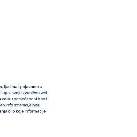
ma, ljudima i pojavama u
oj logo, svoju zvaničnu web
a veliku posjećenost kao i
lah.info stranici,a nisu
nja bilo koje informacije