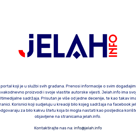
 portal koji je u službi svih građana. Prenosi informacije o svim događaji
te svakodnevno proizvodi i svoje vlastite autorske vijesti. Jelah.info ima sv
ltimedijalne sadržaja. Prisutan je više od jedne decenije, te kao takav im
ranici. Korisnici koji sudjeluju u kreaciji bilo kojeg sadržaja na facebook je
govaraju za bilo kakvu štetu koja bi mogla nastati kao posljedica korište
objavljene na stranicama jelah.info.
Kontaktirajte nas na:
info@jelah.info