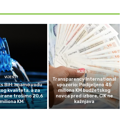
VIJESTI
VIJESTI
Transparency International
s BiH: Imamo vodu
upozorio: Podijeljeno 45
og kvaliteta, a za
miliona KM budžetskog
širane trošimo 20,6
novca pred izbore, CIK ne
miliona KM
kažnjava