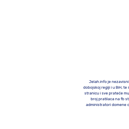
Jelah.info je nezavisni
dobojskoj regiji i u BiH, 
stranicu i sve prateće mu
broj pratilaca na fb st
administratori domene od