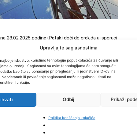
dana 28.02.2025 godine (Petak) doći do prekida u isporuci
Upravljajte saglasnostima
najbolje iskustvo, koristimo tehnologije poput kolačića za čuvanje i/ili
cijama o uređaju. Saglasnost sa ovim tehnologijama će nam omogućiti
datke kao što su ponašanje pri pregledanju ili jedinstveni ID-ovi na
i. Nepristanak ili povlačenje saglasnosti može negativno uticati na
ristike i funkcije.
ihvati
Odbij
Prikaži pod
nergetskim objektima.
fon 032-665-222; 032-665-225; 032-665-204; 032-
Politika korišćenja kolačića