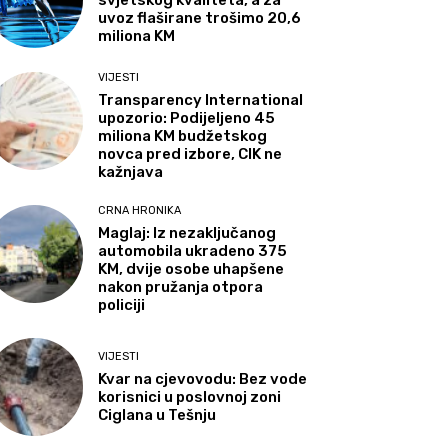
svjetskog kvaliteta, a za
uvoz flaširane trošimo 20,6
miliona KM
VIJESTI
Transparency International
upozorio: Podijeljeno 45
miliona KM budžetskog
novca pred izbore, CIK ne
kažnjava
CRNA HRONIKA
Maglaj: Iz nezaključanog
automobila ukradeno 375
KM, dvije osobe uhapšene
nakon pružanja otpora
policiji
VIJESTI
Kvar na cjevovodu: Bez vode
korisnici u poslovnoj zoni
Ciglana u Tešnju