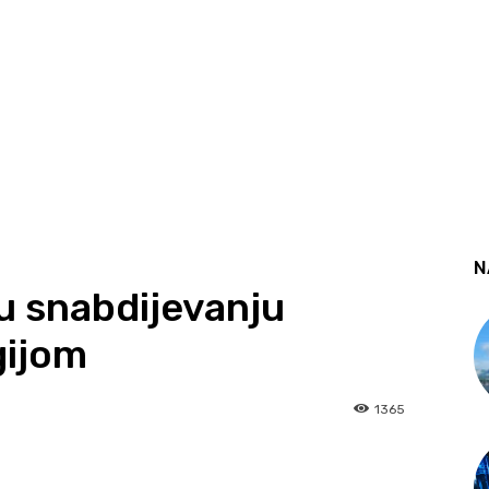
N
 u snabdijevanju
gijom
1365