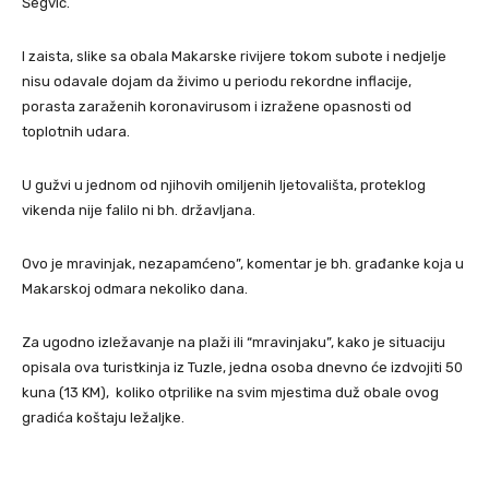
Šegvić.
I zaista, slike sa obala Makarske rivijere tokom subote i nedjelje
nisu odavale dojam da živimo u periodu rekordne inflacije,
porasta zaraženih koronavirusom i izražene opasnosti od
toplotnih udara.
U gužvi u jednom od njihovih omiljenih ljetovališta, proteklog
vikenda nije falilo ni bh. državljana.
Ovo je mravinjak, nezapamćeno”, komentar je bh. građanke koja u
Makarskoj odmara nekoliko dana.
Za ugodno izležavanje na plaži ili “mravinjaku”, kako je situaciju
opisala ova turistkinja iz Tuzle, jedna osoba dnevno će izdvojiti 50
kuna (13 KM), koliko otprilike na svim mjestima duž obale ovog
gradića koštaju ležaljke.