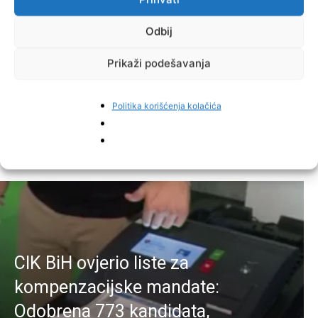
TAGOVI
ljetovanje
Odbij
Prikaži podešavanja
Facebook
Pinterest
Politika korišćenja kolačića
Najnovije vijesti
CIK BiH ovjerio liste za
kompenzacijske mandate:
Odobrena 773 kandidata,