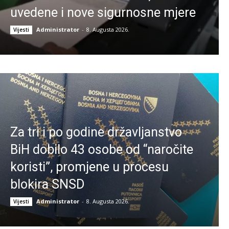
uvedene i nove sigurnosne mjere
Administrator
-
8. Augusta 2026.
Vijesti
Za tri i po godine državljanstvo
BiH dobilo 43 osobe od “naročite
koristi”, promjene u procesu
blokira SNSD
Administrator
-
8. Augusta 2026.
Vijesti