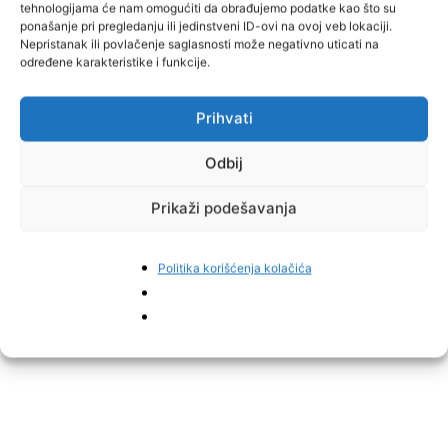
hapšenja, predat je Kantonalnom tužilaštvu ZDK, gdje mu je
tehnologijama će nam omogućiti da obrađujemo podatke kao što su
ponašanje pri pregledanju ili jedinstveni ID-ovi na ovoj veb lokaciji.
Općinski sud u Tešnju odredio pritvor.
Nepristanak ili povlačenje saglasnosti može negativno uticati na
određene karakteristike i funkcije.
Osumnjičena N.Š. je također procesuirana i prijavljena za ista
krivična djela.
Prihvati
Ova akcija predstavlja značajan udarac protiv narkokriminala na
Odbij
području Tešnja i Zeničko-dobojskog kantona.
Prikaži podešavanja
Politika korišćenja kolačića