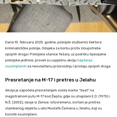
Dana 10. februara 2025. godine, policijski službenici Sektora
kriminalističke policije, Odsjeka za borbu protiv zloupotrebe
opojnih droga i Policijske stanice Tešanj, uz podršku Specijalne
policijske jedinice, proveli su uspješnu akciju
hapšenja
osumnjičenih
za neovlaštenu proizvodnju i prodaju opojnih droga.
Presretanje na M-17 i pretres u Jelahu
Akcija je započela presretanjem vozila marke “Seat” na
magistralnom putu M-17 kod Žepča, gdje su uhapšeni E.D. (1975) i
N.Š. (2002), oboje iz Zenice. Istovremeno, izvršen je pretres
stambenog objekta u ulici Mustafe Ćemana u Jelahu, koji su
koristili osumnjičeni.