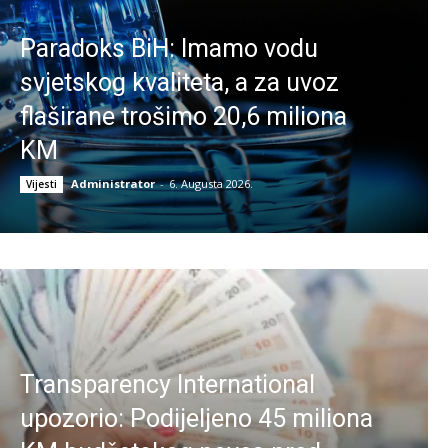
Paradoks BiH: Imamo vodu
svjetskog kvaliteta, a za uvoz
flaširane trošimo 20,6 miliona
KM
Administrator
-
6. Augusta 2026.
Vijesti
Transparency International
upozorio: Podijeljeno 45 miliona