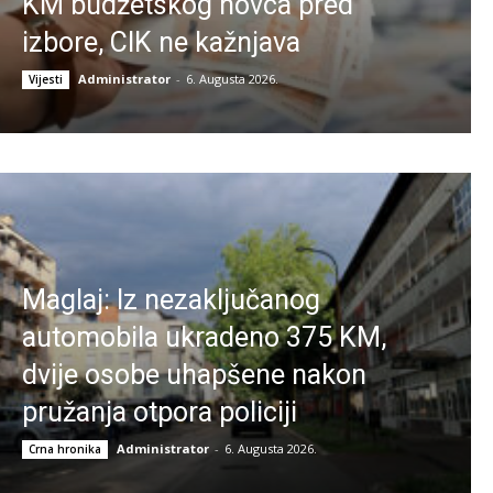
KM budžetskog novca pred
izbore, CIK ne kažnjava
Administrator
-
6. Augusta 2026.
Vijesti
Maglaj: Iz nezaključanog
automobila ukradeno 375 KM,
dvije osobe uhapšene nakon
pružanja otpora policiji
Administrator
-
6. Augusta 2026.
Crna hronika