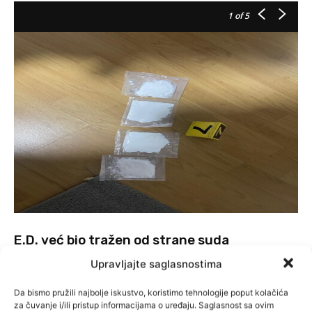
1
of 5
E.D. već bio tražen od strane suda
Upravljajte saglasnostima
Osumnjičeni E.D. je već bio pod centralnom potragom Općinskog
suda u Zenici zbog izbjegavanja zatvorske kazne od 14 mjeseci za
Da bismo pružili najbolje iskustvo, koristimo tehnologije poput kolačića
trgovinu drogom i nelegalno posjedovanje oružja. Nakon
za čuvanje i/ili pristup informacijama o uređaju. Saglasnost sa ovim