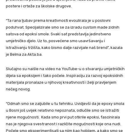
postere i crteže za školske drugove.
“Ta rana ljubav prema kreativnosti evoulirala je u poslovni
poduhvat. Specijalizirale smo se za izradu custom made zidnih
satova od epoksi smole. Svaki sat predstavlja jedinstveno
umjetničko djelo. Uz to, posvećene smo usavršavanju i
istraživanju tržišta, kako bismo dalje razvijale naš brend”, kazala
je Belma za Akta.ba.
Slučajno su naišle na video na YouTube-u o stvaranju umjetničkih
dijela sa epoksijem i tako počele. Inspiraciju za razvoj epoksidnih
materijala pronalaze u njihovoj kreativnosti i želji pravljenjem
nečeg novog.
“Odmah smo se zaljubile u tu tehniku. Uvidjevši da je epoxy smola
u Bosni još uvijek relativno nepoznata, odlučile smo se istražiti
njene mogućnosti. Kada smo prvi put otkrile epoksi, fascinirala
nas je njegova svestranost i različite mogućnosti koje ona nudi.
Počele smo eksperimentisati sa njim kao hobijem, a kako smo se