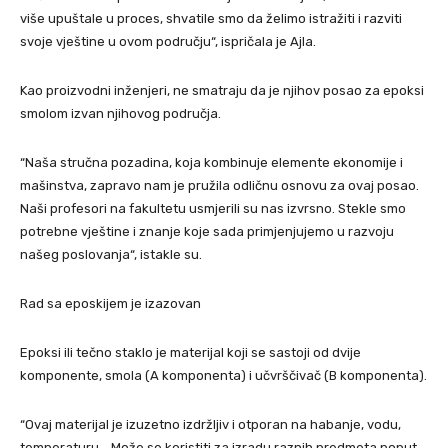
više upuštale u proces, shvatile smo da želimo istražiti i razviti
svoje vještine u ovom području“, ispričala je Ajla.
Kao proizvodni inženjeri, ne smatraju da je njihov posao za epoksi
smolom izvan njihovog područja.
“Naša stručna pozadina, koja kombinuje elemente ekonomije i
mašinstva, zapravo nam je pružila odličnu osnovu za ovaj posao.
Naši profesori na fakultetu usmjerili su nas izvrsno. Stekle smo
potrebne vještine i znanje koje sada primjenjujemo u razvoju
našeg poslovanja“, istakle su.
Rad sa eposkijem je izazovan
Epoksi ili tečno staklo je materijal koji se sastoji od dvije
komponente, smola (A komponenta) i učvrščivač (B komponenta).
“Ovaj materijal je izuzetno izdržljiv i otporan na habanje, vodu,
temperaturu… Može se koristiti za izradu raznih predmeta poput