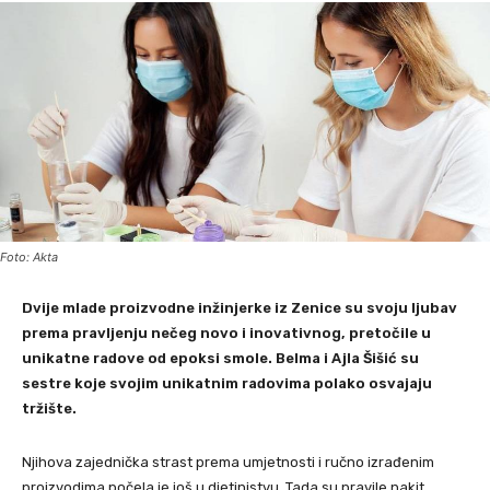
Foto: Akta
Dvije mlade proizvodne inžinjerke iz Zenice su svoju ljubav
prema pravljenju nečeg novo i inovativnog, pretočile u
unikatne radove od epoksi smole. Belma i Ajla Šišić su
sestre koje svojim unikatnim radovima polako osvajaju
tržište.
Njihova zajednička strast prema umjetnosti i ručno izrađenim
proizvodima počela je još u djetinjstvu. Tada su pravile nakit,