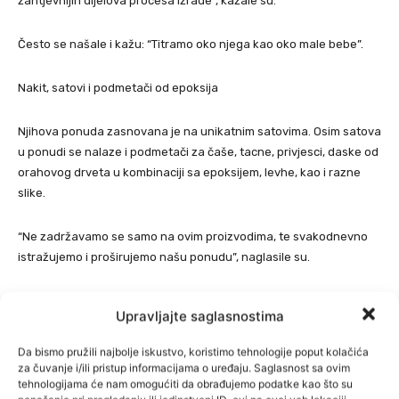
zahtjevnijih dijelova procesa izrade“, kazale su.
Često se našale i kažu: “Titramo oko njega kao oko male bebe”.
Nakit, satovi i podmetači od epoksija
Njihova ponuda zasnovana je na unikatnim satovima. Osim satova
u ponudi se nalaze i podmetači za čaše, tacne, privjesci, daske od
orahovog drveta u kombinaciji sa epoksijem, levhe, kao i razne
slike.
“Ne zadržavamo se samo na ovim proizvodima, te svakodnevno
istražujemo i proširujemo našu ponudu”, naglasile su.
Njihovi klijenti su ljubitelji umjetnosti i dizajna, tražitelji poklona,
Upravljajte saglasnostima
kolekcionai, korporativni klijenti, dekorateri i dizajneri interijera.
Da bismo pružili najbolje iskustvo, koristimo tehnologije poput kolačića
“Svaki od kupaca cijeni kvalitetu, originalnost i umjetnički izraz koji
za čuvanje i/ili pristup informacijama o uređaju. Saglasnost sa ovim
tehnologijama će nam omogućiti da obrađujemo podatke kao što su
naši epoksi proizvodi nude. Naša sposobnost da prilagodimo