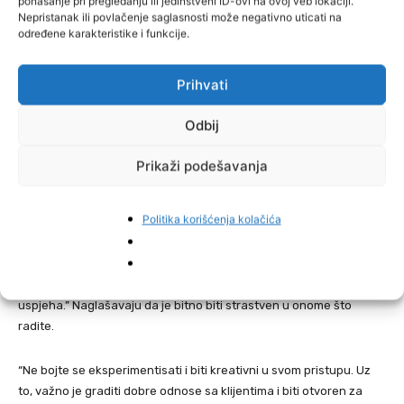
ponašanje pri pregledanju ili jedinstveni ID-ovi na ovoj veb lokaciji.
proizvode prema željama kupaca dodatno nas čini atraktivnim za
Nepristanak ili povlačenje saglasnosti može negativno uticati na
širok spektar klijenata”, istakle su.
određene karakteristike i funkcije.
Ajla i Belma su zadovoljne svojim poslovanjem i stanjem na tržištu.
Prihvati
Ističu da tržište umjetničkih i ručno izrađenih proizvoda pokazuje
rast. To im daje mnogo razloga za optimizam.
Odbij
“Posebno nas veseli sve veća svijest ljudi o vrijednostima
Prikaži podešavanja
unikatnih, ručno izrađenih predmeta. Izazovi postoje, ali
zadovoljstvo koje dobijamo od stvaranja jedinstvenih proizvoda i
Politika korišćenja kolačića
pozitivne reakcije naših kupaca čine naš trud vrijednim”, naglasile
su.
Njihov moto i vodilja do cilja su “Strast i inovativnost kao ključ
uspjeha.” Naglašavaju da je bitno biti strastven u onome što
radite.
“Ne bojte se eksperimentisati i biti kreativni u svom pristupu. Uz
to, važno je graditi dobre odnose sa klijentima i biti otvoren za