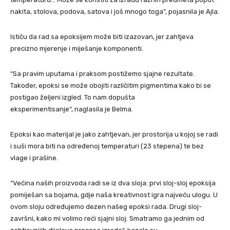
nakita, stolova, podova, satova i još mnogo toga”, pojasnila je Ajla.
Ističu da rad sa epoksijem može biti izazovan, jer zahtjeva
precizno mjerenje i miješanje komponenti.
“Sa pravim uputama i praksom postižemo sjajne rezultate.
Također, epoksi se može obojiti različitim pigmentima kako bi se
postigao željeni izgled. To nam dopušta
eksperimentisanje“, naglasila je Belma.
Epoksi kao materijal je jako zahtjevan, jer prostorija u kojoj se radi
i suši mora biti na određenoj temperaturi (23 stepena) te bez
vlage i prašine.
“Većina naših proizvoda radi se iz dva sloja: prvi sloj-sloj epoksija
pomiješan sa bojama, gdje naša kreativnost igra najveću ulogu. U
ovom sloju određujemo dezen našeg epoksi rada. Drugi sloj-
završni, kako mi volimo reći sjajni sloj. Smatramo ga jednim od