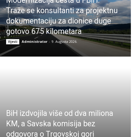
Modernizacija cesta u FBiH:
Traže se konsultanti za projektnu
dokumentaciju za dionice duge
gotovo 675 kilometara
Administrator
-
9. Augusta 2026.
Vijesti
BiH izdvojila više od dva miliona
KM, a Savska komisija bez
odgovora o Trgovskoj gori