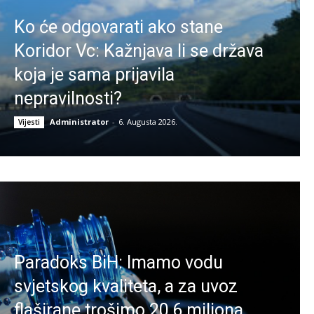
Ko će odgovarati ako stane
Koridor Vc: Kažnjava li se država
koja je sama prijavila
nepravilnosti?
Administrator
-
6. Augusta 2026.
Vijesti
Paradoks BiH: Imamo vodu
svjetskog kvaliteta, a za uvoz
flaširane trošimo 20,6 miliona