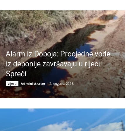
Alarm iz Doboja: Procjedne vode
iz deponije završavaju u rijeci
Spreči
Administrator
-
7. Augusta 2026.
Vijesti