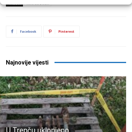
TAGOVI
Milorad Dodik
Facebook
Pinterest
Najnovije vijesti
U Trepču uklonjeno