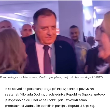
Foto: Instagram / Printscreen | Dodik opet pjeva, ovaj put nisu narodnjaci (VIDEO)
Iako se većina političkih partija još nije izjasnila o pozivu na
sastanak Milorada Dodika, predsjednika Republike Srpske, gotovo
je izvjesno da će, ukoliko se i održi, prisustvovati samo
predstavnici vladajućih političkih partija u Republici Srpskoj.