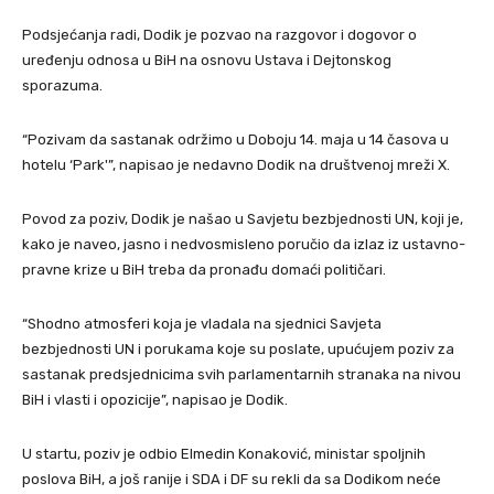
Podsjećanja radi, Dodik je pozvao na razgovor i dogovor o
uređenju odnosa u BiH na osnovu Ustava i Dejtonskog
sporazuma.
“Pozivam da sastanak održimo u Doboju 14. maja u 14 časova u
hotelu ‘Park'”, napisao je nedavno Dodik na društvenoj mreži X.
Povod za poziv, Dodik je našao u Savjetu bezbjednosti UN, koji je,
kako je naveo, jasno i nedvosmisleno poručio da izlaz iz ustavno-
pravne krize u BiH treba da pronađu domaći političari.
“Shodno atmosferi koja je vladala na sjednici Savjeta
bezbjednosti UN i porukama koje su poslate, upućujem poziv za
sastanak predsjednicima svih parlamentarnih stranaka na nivou
BiH i vlasti i opozicije”, napisao je Dodik.
U startu, poziv je odbio Elmedin Konaković, ministar spoljnih
poslova BiH, a još ranije i SDA i DF su rekli da sa Dodikom neće