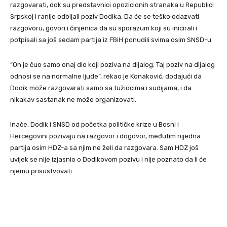
razgovarati, dok su predstavnici opozicionih stranaka u Republici
Srpskoj i ranije odbijali poziv Dodika. Da će se teško odazvati
razgovoru, govori i činjenica da su sporazum koji su inicirali i
potpisali sa još sedam partija iz FBiH ponudili svima osim SNSD-u.
“On je čuo samo onaj dio koji poziva na dijalog. Taj poziv na dijalog
odnosi se na normalne ljude”, rekao je Konaković, dodajući da
Dodik može razgovarati samo sa tužiocima i sudijama, i da
nikakav sastanak ne može organizovati.
Inače, Dodik i SNSD od početka političke krize u Bosni i
Hercegovini pozivaju na razgovor i dogovor, međutim nijedna
partija osim HDZ-a sa njim ne želi da razgovara. Sam HDZ još
uvijek se nije izjasnio o Dodikovom pozivu i nije poznato da li će
njemu prisustvovati.