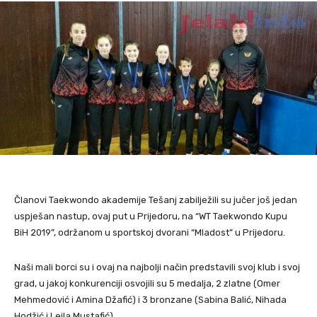
Članovi Taekwondo akademije Tešanj zabilježili su jučer još jedan
uspješan nastup, ovaj put u Prijedoru, na “WT Taekwondo Kupu
BiH 2019”, održanom u sportskoj dvorani “Mladost” u Prijedoru.
Naši mali borci su i ovaj na najbolji način predstavili svoj klub i svoj
grad, u jakoj konkurenciji osvojili su 5 medalja, 2 zlatne (Omer
Mehmedović i Amina Džafić) i 3 bronzane (Sabina Balić, Nihada
Hodžić i Lejla Mustafić).