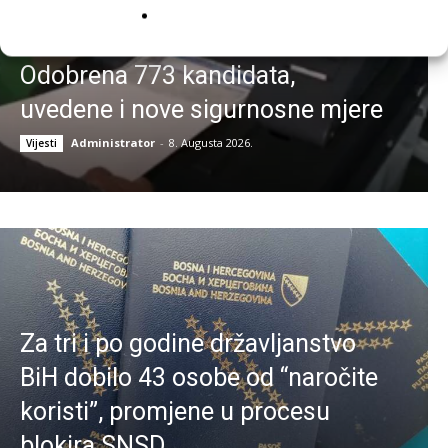
CIK BiH ovjerio liste za
kompenzacijske mandate:
Odobrena 773 kandidata,
uvedene i nove sigurnosne mjere
Administrator
-
8. Augusta 2026.
Vijesti
Za tri i po godine državljanstvo
BiH dobilo 43 osobe od “naročite
koristi”, promjene u procesu
blokira SNSD