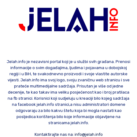
Jelah.info je nezavisni portal koji je u službi svih građana. Prenosi
informacije o svim događajima, ljudima i pojavama u dobojskoj
regiji i u BiH, te svakodnevno proizvodi i svoje vlastite autorske
vijesti. Jelah.info ima svoj logo, svoju zvaničnu web stranicu i sve
prateće multimedijalne sadržaja. Prisutan je više od jedne
decenije, te kao takav ima veliku posjećenost kao i broj pratilaca
na fb stranici. Korisnici koji sudjeluju u kreaciji bilo kojeg sadržaja
na facebook jelah.info stranici,a nisu administratori domene
odgovaraju za bilo kakvu štetu koja bi mogla nastati kao
posljedica korištenja bilo koje informacije objavljene na
stranicama jelah.info.
Kontaktirajte nas na:
info@jelah.info