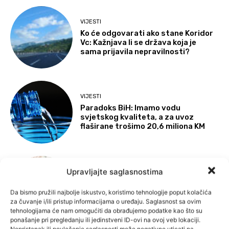
VIJESTI
Ko će odgovarati ako stane Koridor
Vc: Kažnjava li se država koja je
sama prijavila nepravilnosti?
VIJESTI
Paradoks BiH: Imamo vodu
svjetskog kvaliteta, a za uvoz
flaširane trošimo 20,6 miliona KM
VIJESTI
Upravljajte saglasnostima
Transparency International
upozorio: Podijeljeno 45 miliona KM
Da bismo pružili najbolje iskustvo, koristimo tehnologije poput kolačića
budžetskog novca pred izbore, CIK
za čuvanje i/ili pristup informacijama o uređaju. Saglasnost sa ovim
ne kažnjava
tehnologijama će nam omogućiti da obrađujemo podatke kao što su
ponašanje pri pregledanju ili jedinstveni ID-ovi na ovoj veb lokaciji.