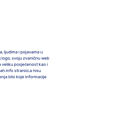
ma, ljudima i pojavama u
oj logo, svoju zvaničnu web
a veliku posjećenost kao i
lah.info stranici,a nisu
nja bilo koje informacije