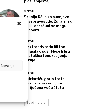
piće, smještaj
VIJESTI
Policija RS-a za pucnjave
krivi pravosuđe: Ždrale je u
FBiH, obračuni se mogu
ponoviti
VIJESTI
Elektroprivreda BiH se
oglasila o suši: Hoće li biti
nestašica i poskupljenja
struje
ešavanja
VIJESTI
U Mrkotiću gorio trafo,
brzom intervencijom
spriječena veća šteta
Load more