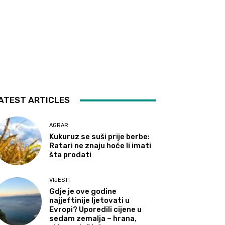
ATEST ARTICLES
AGRAR
Kukuruz se suši prije berbe:
Ratari ne znaju hoće li imati
šta prodati
VIJESTI
Gdje je ove godine
najjeftinije ljetovati u
Evropi? Uporedili cijene u
sedam zemalja – hrana,