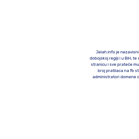
Jelah.info je nezavisni
dobojskoj regiji i u BiH, 
stranicu i sve prateće mu
broj pratilaca na fb st
administratori domene od