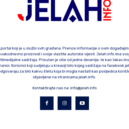
 portal koji je u službi svih građana. Prenosi informacije o svim događaji
te svakodnevno proizvodi i svoje vlastite autorske vijesti. Jelah.info ima sv
ltimedijalne sadržaja. Prisutan je više od jedne decenije, te kao takav im
ranici. Korisnici koji sudjeluju u kreaciji bilo kojeg sadržaja na facebook je
govaraju za bilo kakvu štetu koja bi mogla nastati kao posljedica korište
objavljene na stranicama jelah.info.
Kontaktirajte nas na:
info@jelah.info