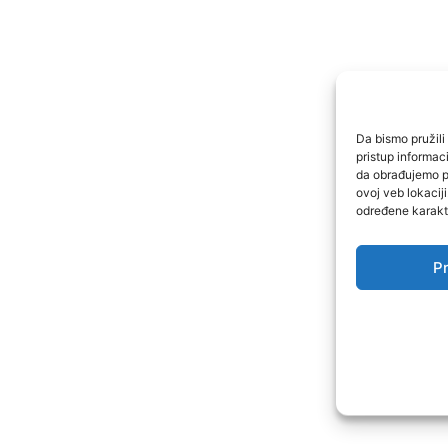
Da bismo pružili 
pristup informa
da obrađujemo po
ovoj veb lokacij
određene karakte
Pr