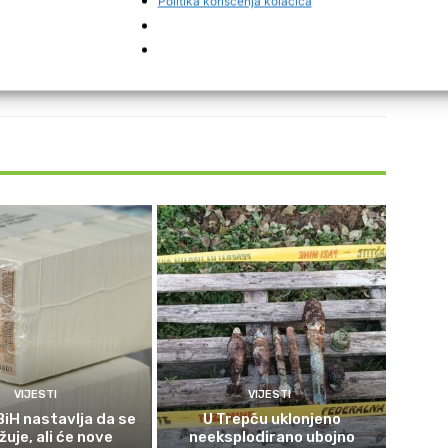
Politika korišćenja kolačića
interest
VIJESTI
VIJESTI
BiH nastavlja da se
U Trepču uklonjeno
uje, ali će nove
neeksplodirano ubojno