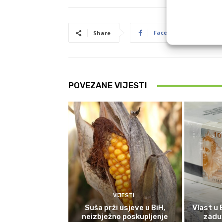
Facebook
P
Share
POVEZANE VIJESTI
VIJESTI
Suša prži usjeve u BiH,
Vlast u 
neizbježno poskupljenje
zaduž