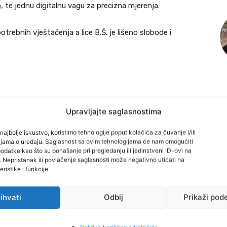
, te jednu digitalnu vagu za precizna mjerenja.
trebnih vještačenja a lice B.Š. je lišeno slobode i
Upravljajte saglasnostima
najbolje iskustvo, koristimo tehnologije poput kolačića za čuvanje i/ili
cijama o uređaju. Saglasnost sa ovim tehnologijama će nam omogućiti
datke kao što su ponašanje pri pregledanju ili jedinstveni ID-ovi na
i. Nepristanak ili povlačenje saglasnosti može negativno uticati na
ristike i funkcije.
ihvati
Odbij
Prikaži pod