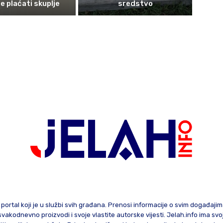
e plaćati skuplje
sredstvo
 portal koji je u službi svih građana. Prenosi informacije o svim događaji
te svakodnevno proizvodi i svoje vlastite autorske vijesti. Jelah.info ima sv