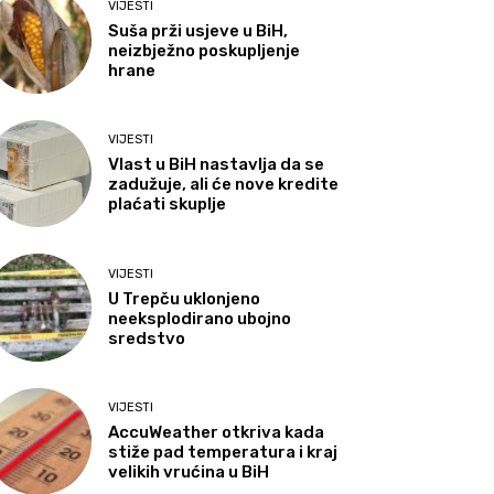
VIJESTI
Suša prži usjeve u BiH,
neizbježno poskupljenje
hrane
VIJESTI
Vlast u BiH nastavlja da se
zadužuje, ali će nove kredite
plaćati skuplje
VIJESTI
U Trepču uklonjeno
neeksplodirano ubojno
sredstvo
VIJESTI
AccuWeather otkriva kada
stiže pad temperatura i kraj
velikih vrućina u BiH