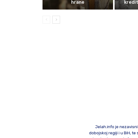
hrane
kredit
Jelah.info je nezavisni
dobojskoj regiji i u BiH, 