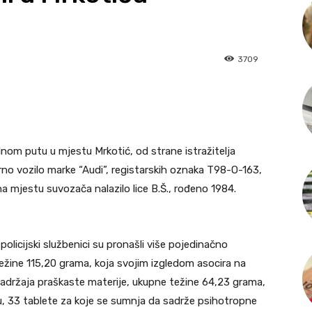
3709
alnom putu u mjestu Mrkotić, od strane istražitelja
rno vozilo marke “Audi”, registarskih oznaka T98-O-163,
e na mjestu suvozača nalazilo lice B.Š., rođeno 1984.
 policijski službenici su pronašli više pojedinačno
težine 115,20 grama, koja svojim izgledom asocira na
adržaja praškaste materije, ukupne težine 64,23 grama,
u, 33 tablete za koje se sumnja da sadrže psihotropne