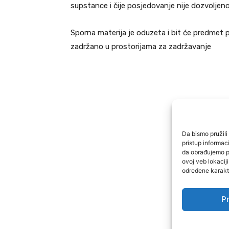
supstance i čije posjedovanje nije dozvoljeno
Sporna materija je oduzeta i bit će predmet po
zadržano u prostorijama za zadržavanje
Da bismo pružili 
pristup informa
da obrađujemo po
ovoj veb lokacij
određene karakte
Pr