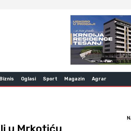
Biznis
Oglasi
Sport
Magazin
Agrar
N
li u Mrkotiću