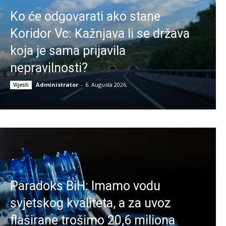
Ko će odgovarati ako stane
Koridor Vc: Kažnjava li se država
koja je sama prijavila
nepravilnosti?
Administrator
-
6. Augusta 2026.
Vijesti
Paradoks BiH: Imamo vodu
svjetskog kvaliteta, a za uvoz
flaširane trošimo 20,6 miliona