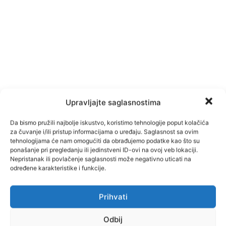
Upravljajte saglasnostima
Da bismo pružili najbolje iskustvo, koristimo tehnologije poput kolačića
za čuvanje i/ili pristup informacijama o uređaju. Saglasnost sa ovim
tehnologijama će nam omogućiti da obrađujemo podatke kao što su
ponašanje pri pregledanju ili jedinstveni ID-ovi na ovoj veb lokaciji.
Nepristanak ili povlačenje saglasnosti može negativno uticati na
određene karakteristike i funkcije.
Prihvati
Odbij
Facebook
Pinterest