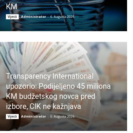
KM
Administrator
-
6. Augusta 2026.
Vijesti
Transparency International
upozorio: Podijeljeno 45 miliona
KM budžetskog novca pred
izbore, CIK ne kažnjava
Administrator
-
6. Augusta 2026.
Vijesti