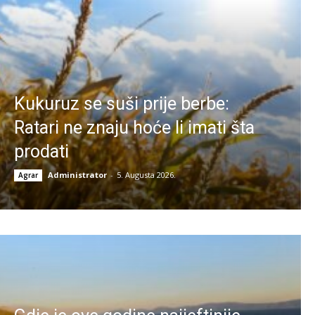
Kukuruz se suši prije berbe:
Ratari ne znaju hoće li imati šta
prodati
Administrator
-
5. Augusta 2026.
Agrar