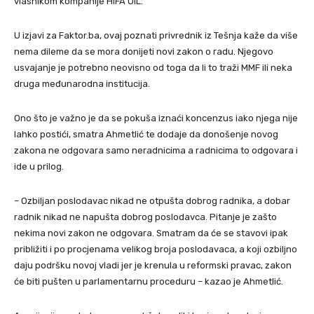
vlasnikom kompanije HIFA OIL.
U izjavi za Faktor.ba, ovaj poznati privrednik iz Tešnja kaže da više
nema dileme da se mora donijeti novi zakon o radu. Njegovo
usvajanje je potrebno neovisno od toga da li to traži MMF ili neka
druga međunarodna institucija.
Ono što je važno je da se pokuša iznaći koncenzus iako njega nije
lahko postići, smatra Ahmetlić te dodaje da donošenje novog
zakona ne odgovara samo neradnicima a radnicima to odgovara i
ide u prilog.
– Ozbiljan poslodavac nikad ne otpušta dobrog radnika, a dobar
radnik nikad ne napušta dobrog poslodavca. Pitanje je zašto
nekima novi zakon ne odgovara. Smatram da će se stavovi ipak
približiti i po procjenama velikog broja poslodavaca, a koji ozbiljno
daju podršku novoj vladi jer je krenula u reformski pravac, zakon
će biti pušten u parlamentarnu proceduru – kazao je Ahmetlić.