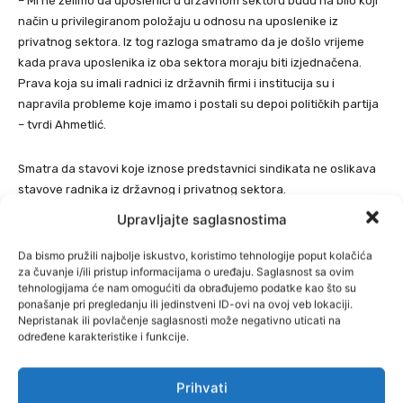
– Mi ne želimo da uposlenici u državnom sektoru budu na bilo koji
način u privilegiranom položaju u odnosu na uposlenike iz
privatnog sektora. Iz tog razloga smatramo da je došlo vrijeme
kada prava uposlenika iz oba sektora moraju biti izjednačena.
Prava koja su imali radnici iz državnih firmi i institucija su i
napravila probleme koje imamo i postali su depoi političkih partija
– tvrdi Ahmetlić.
Smatra da stavovi koje iznose predstavnici sindikata ne oslikava
stavove radnika iz državnog i privatnog sektora.
Upravljajte saglasnostima
– Najmobilniji i najzdraviji sektor u državi je privatni sektor i došlo
je vrijeme da on mora dati do znanja da je aksiom i faktor koji će
Da bismo pružili najbolje iskustvo, koristimo tehnologije poput kolačića
za čuvanje i/ili pristup informacijama o uređaju. Saglasnost sa ovim
utjecati na odvijanje i donošenje ovog zakona – zaključuje
tehnologijama će nam omogućiti da obrađujemo podatke kao što su
Ahmetlić.
ponašanje pri pregledanju ili jedinstveni ID-ovi na ovoj veb lokaciji.
Nepristanak ili povlačenje saglasnosti može negativno uticati na
određene karakteristike i funkcije.
(A. Perčo/Faktor.ba)
Prihvati