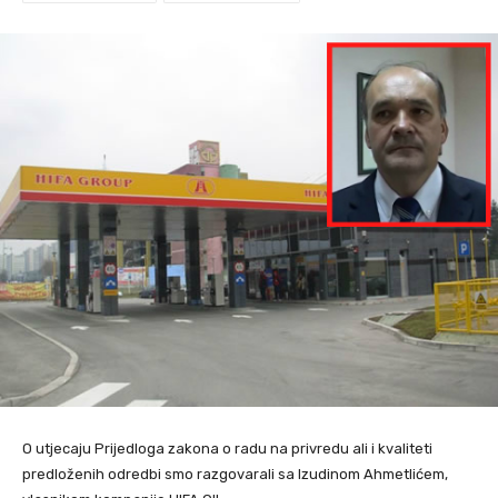
O utjecaju Prijedloga zakona o radu na privredu ali i kvaliteti
predloženih odredbi smo razgovarali sa Izudinom Ahmetlićem,