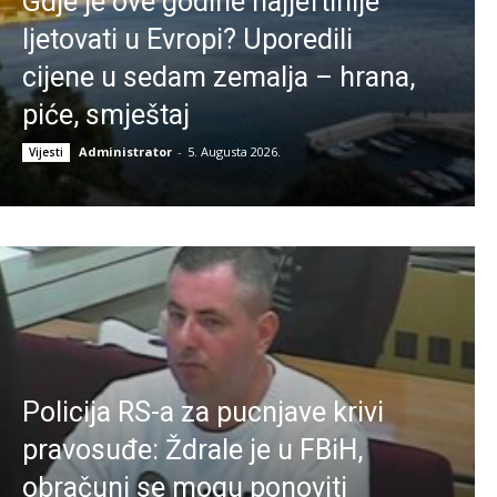
Gdje je ove godine najjeftinije
ljetovati u Evropi? Uporedili
cijene u sedam zemalja – hrana,
piće, smještaj
Administrator
-
5. Augusta 2026.
Vijesti
Policija RS-a za pucnjave krivi
pravosuđe: Ždrale je u FBiH,
obračuni se mogu ponoviti