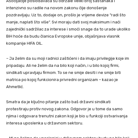
Asocijacije poslodavaca su održale veliki broj sastanaka i
intenzivno su radile na novom zakonu čije donošenje
pozdravljaju. Uz to, dodaje on, prošlo je vrijeme devize “radi što
manje, naplati što više“. Svi moraju dati svoj maksimum i naći
zajednički sadržilac za interese i smoći snage da to urade ukoliko
BiH hoće da budu članica Evropske unije, objašnjava vlasnik
kompanije HIFA OIL.
– Ja želim da su moji radnici zaštićeni i da imaju privilegije koje im
pripadaju. Ali ne želim da na bilo koji način, i u bilo kojoj firmi,
sindikati upravljaju firmom. To se ne smije desiti i ne smije biti
matrica po kojoj funkcionira privredni organizam – kazao je
Ahmetlić.
Smatra da je ključno pitanje zašto baš državni sindikati
protestiraju protiv novog zakona. Odgovor je u tome da samo
njima i odgovara trenutni zakon koji je bio u funkciji ostvarivanja
interesa uposlenka u državnom sektoru.