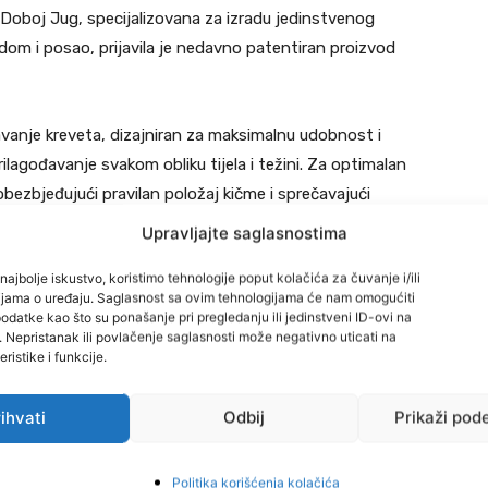
 Doboj Jug, specijalizovana za izradu jedinstvenog
dom i posao, prijavila je nedavno patentiran proizvod
vanje kreveta, dizajniran za maksimalnu udobnost i
ilagođavanje svakom obliku tijela i težini. Za optimalan
obezbjeđujući pravilan položaj kičme i sprečavajući
personalizaciju kako bi zadovoljio individualne potrebe.
Upravljajte saglasnostima
li mekan, korisnici ga mogu lako podesiti na licu mjesta.
najbolje iskustvo, koristimo tehnologije poput kolačića za čuvanje i/ili
podešavanje radi personalizovane udobnosti.
cijama o uređaju. Saglasnost sa ovim tehnologijama će nam omogućiti
datke kao što su ponašanje pri pregledanju ili jedinstveni ID-ovi na
i. Nepristanak ili povlačenje saglasnosti može negativno uticati na
em BAP223497A 1. 2. 3. 4. 5.
ristike i funkcije.
 inovativni. Naše je da kao Vlada Zeničko – dobojskog
ihvati
Odbij
Prikaži pod
hov rast i razvoj. Jer, privreda je pokretač razvoja a
 i kičma privrede Bosne i Hercegovine”, istakao je
Politika korišćenja kolačića
eduzeće, prenosi
Indikator
.