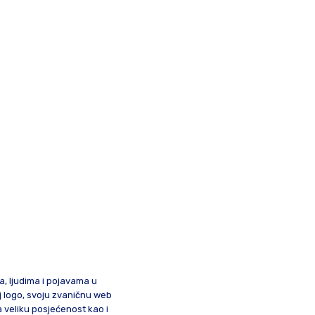
ma, ljudima i pojavama u
oj logo, svoju zvaničnu web
a veliku posjećenost kao i