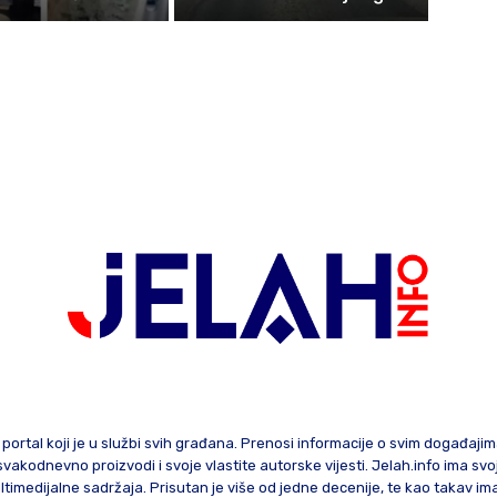
 portal koji je u službi svih građana. Prenosi informacije o svim događaji
te svakodnevno proizvodi i svoje vlastite autorske vijesti. Jelah.info ima sv
ltimedijalne sadržaja. Prisutan je više od jedne decenije, te kao takav im