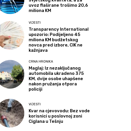
svjetskog kvaliteta, a za
uvoz flaširane trošimo 20,6
miliona KM
VIJESTI
Transparency International
upozorio: Podijeljeno 45
miliona KM budžetskog
novca pred izbore, CIK ne
kažnjava
CRNA HRONIKA
Maglaj: Iz nezaključanog
automobila ukradeno 375
KM, dvije osobe uhapšene
nakon pružanja otpora
policiji
VIJESTI
Kvar na cjevovodu: Bez vode
korisnici u poslovnoj zoni
Ciglana u Tešnju