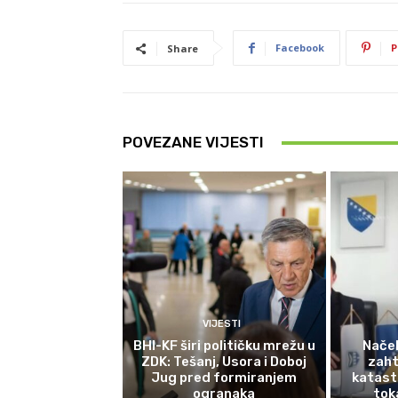
Facebook
P
Share
POVEZANE VIJESTI
VIJESTI
BHI-KF širi političku mrežu u
Načel
ZDK: Tešanj, Usora i Doboj
zaht
Jug pred formiranjem
katast
ogranaka
tok