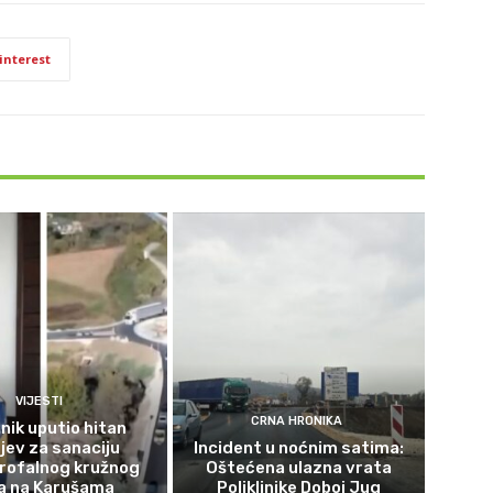
interest
VIJESTI
CRNA HRONIKA
nik uputio hitan
jev za sanaciju
Incident u noćnim satima:
rofalnog kružnog
Oštećena ulazna vrata
a na Karušama
Poliklinike Doboj Jug