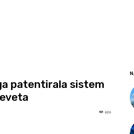
N
ga patentirala sistem
reveta
626