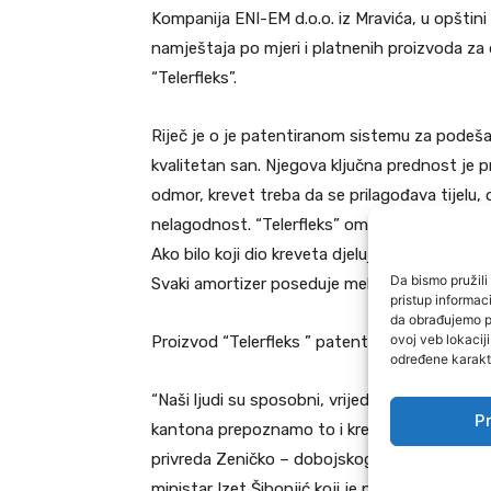
Kompanija ENI-EM d.o.o. iz Mravića, u opštini
namještaja po mjeri i platnenih proizvoda za 
“Telerfleks”.
Riječ je o je patentiranom sistemu za podeša
kvalitetan san. Njegova ključna prednost je pr
odmor, krevet treba da se prilagođava tijelu, 
nelagodnost. “Telerfleks” omogućava potpunu 
Ako bilo koji dio kreveta djeluje previše tvrd i
Da bismo pružili 
Svaki amortizer poseduje mehanizam za fino 
pristup informa
da obrađujemo po
ovoj veb lokacij
Proizvod “Telerfleks ” patentiran je pod broj
određene karakte
“Naši ljudi su sposobni, vrijedni, poduzetni i
Pr
kantona prepoznamo to i kreiramo uvjete za nji
privreda Zeničko – dobojskog kantona je stub
ministar Izet Šibonjić koji je psojetio ovo pr