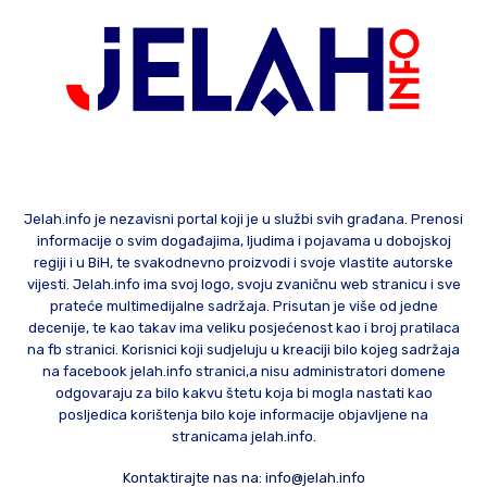
Jelah.info je nezavisni portal koji je u službi svih građana. Prenosi
informacije o svim događajima, ljudima i pojavama u dobojskoj
regiji i u BiH, te svakodnevno proizvodi i svoje vlastite autorske
vijesti. Jelah.info ima svoj logo, svoju zvaničnu web stranicu i sve
prateće multimedijalne sadržaja. Prisutan je više od jedne
decenije, te kao takav ima veliku posjećenost kao i broj pratilaca
na fb stranici. Korisnici koji sudjeluju u kreaciji bilo kojeg sadržaja
na facebook jelah.info stranici,a nisu administratori domene
odgovaraju za bilo kakvu štetu koja bi mogla nastati kao
posljedica korištenja bilo koje informacije objavljene na
stranicama jelah.info.
Kontaktirajte nas na:
info@jelah.info