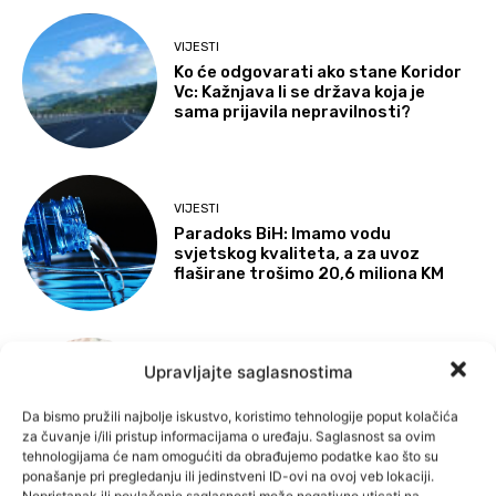
VIJESTI
Ko će odgovarati ako stane Koridor
Vc: Kažnjava li se država koja je
sama prijavila nepravilnosti?
VIJESTI
Paradoks BiH: Imamo vodu
svjetskog kvaliteta, a za uvoz
flaširane trošimo 20,6 miliona KM
VIJESTI
Upravljajte saglasnostima
Transparency International
upozorio: Podijeljeno 45 miliona KM
Da bismo pružili najbolje iskustvo, koristimo tehnologije poput kolačića
budžetskog novca pred izbore, CIK
za čuvanje i/ili pristup informacijama o uređaju. Saglasnost sa ovim
ne kažnjava
tehnologijama će nam omogućiti da obrađujemo podatke kao što su
ponašanje pri pregledanju ili jedinstveni ID-ovi na ovoj veb lokaciji.