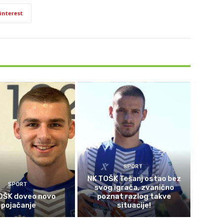
interest
SPORT
NK TOŠK Tešanj ostao bez
SPORT
svog igrača, zvanično
OŠK doveo novo
poznat razlog takve
pojačanje
situacije!