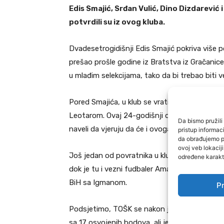
Edis Smajić, Srđan Vulić, Dino Dizdarević
potvrdili su iz ovog kluba.
Dvadesetrogidišnji Edis Smajić pokriva više poz
prešao prošle godine iz Bratstva iz Gračanice
u mlađim selekcijama, tako da bi trebao biti v
Pored Smajića, u klub se vratio i Srđan Vulić,
Leotarom. Ovaj 24-godišnji defanzivac je dre
Da bismo pružili 
naveli da vjeruju da će i ovoga puta biti ogr
pristup informa
da obrađujemo po
ovoj veb lokacij
Još jedan od povratnika u klub iz Tešnja je i k
određene karakte
dok je tu i vezni fudbaler Amar Sabljica koji j
BiH sa Igmanom.
Pr
Podsjetimo, TOŠK se nakon jesenjeg dijela prve
sa 17 osvojenih bodova, ali je bolji uspjeh i