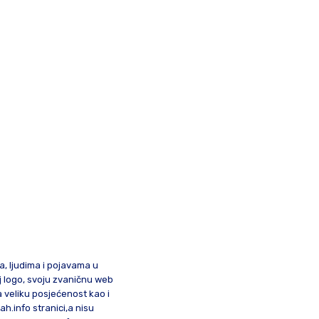
ma, ljudima i pojavama u
oj logo, svoju zvaničnu web
a veliku posjećenost kao i
lah.info stranici,a nisu