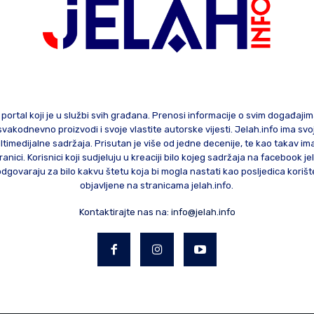
 portal koji je u službi svih građana. Prenosi informacije o svim događaji
te svakodnevno proizvodi i svoje vlastite autorske vijesti. Jelah.info ima sv
ltimedijalne sadržaja. Prisutan je više od jedne decenije, te kao takav im
ranici. Korisnici koji sudjeluju u kreaciji bilo kojeg sadržaja na facebook je
govaraju za bilo kakvu štetu koja bi mogla nastati kao posljedica korište
objavljene na stranicama jelah.info.
Kontaktirajte nas na:
info@jelah.info