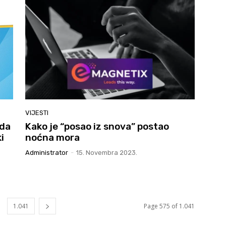
VIJESTI
 da
Kako je “posao iz snova” postao
i
noćna mora
Administrator
-
15. Novembra 2023.
1.041
Page 575 of 1.041