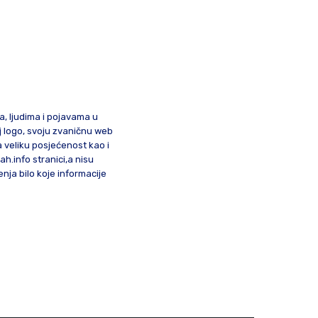
ma, ljudima i pojavama u
oj logo, svoju zvaničnu web
a veliku posjećenost kao i
lah.info stranici,a nisu
nja bilo koje informacije