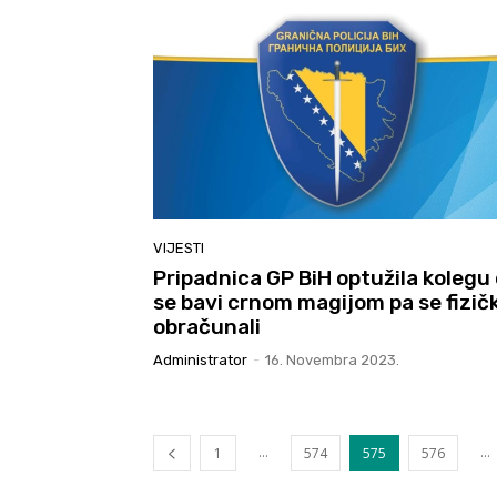
VIJESTI
Pripadnica GP BiH optužila kolegu
se bavi crnom magijom pa se fizičk
obračunali
Administrator
-
16. Novembra 2023.
...
...
1
574
575
576