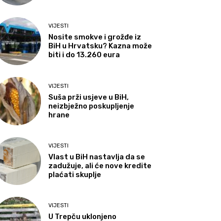
VIJESTI
Nosite smokve i grožđe iz
BiH u Hrvatsku? Kazna može
biti i do 13.260 eura
VIJESTI
Suša prži usjeve u BiH,
neizbježno poskupljenje
hrane
VIJESTI
Vlast u BiH nastavlja da se
zadužuje, ali će nove kredite
plaćati skuplje
VIJESTI
U Trepču uklonjeno