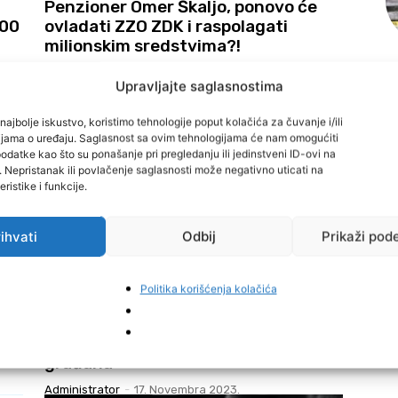
u
Penzioner Omer Škaljo, ponovo će
000
ovladati ZZO ZDK i raspolagati
milionskim sredstvima?!
Administrator
-
17. Novembra 2023.
Upravljajte saglasnostima
najbolje iskustvo, koristimo tehnologije poput kolačića za čuvanje i/ili
cijama o uređaju. Saglasnost sa ovim tehnologijama će nam omogućiti
datke kao što su ponašanje pri pregledanju ili jedinstveni ID-ovi na
i. Nepristanak ili povlačenje saglasnosti može negativno uticati na
ristike i funkcije.
ihvati
Odbij
Prikaži pod
VIJESTI
Politika korišćenja kolačića
Do marta naredne godine se očekuje
narušen kvalitet zraka sa
negativnim efektom na zdravlje
građana
Administrator
-
17. Novembra 2023.