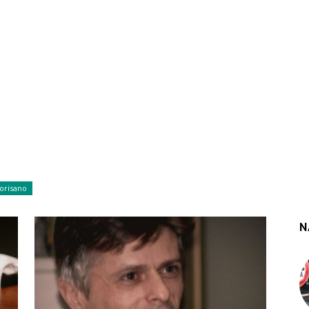
orisano
N