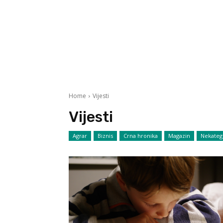
Home
Vijesti
Vijesti
Agrar
Biznis
Crna hronika
Magazin
Nekateg