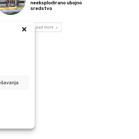
neeksplodirano ubojno
sredstvo
Load more
ešavanja