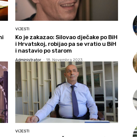
VIJESTI
ni
Ko je zakazao: Silovao dječake po BiH
i Hrvatskoj, robijao pa se vratio u BiH
i nastavio po starom
Administrator
-
18. Novembra 2023.
VIJESTI