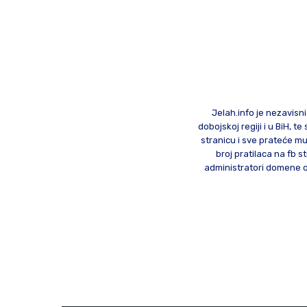
Jelah.info je nezavisni
dobojskoj regiji i u BiH, 
stranicu i sve prateće mu
broj pratilaca na fb st
administratori domene od