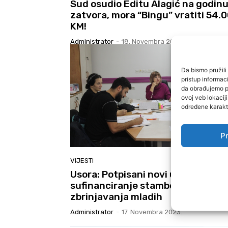
Sud osudio Editu Alagić na godin
zatvora, mora “Bingu” vratiti 54.
KM!
Administrator
-
18. Novembra 2023.
Da bismo pružili 
pristup informa
da obrađujemo po
ovoj veb lokacij
određene karakte
Pr
VIJESTI
Usora: Potpisani novi ugovori za
sufinanciranje stambenog
zbrinjavanja mladih
Administrator
-
17. Novembra 2023.